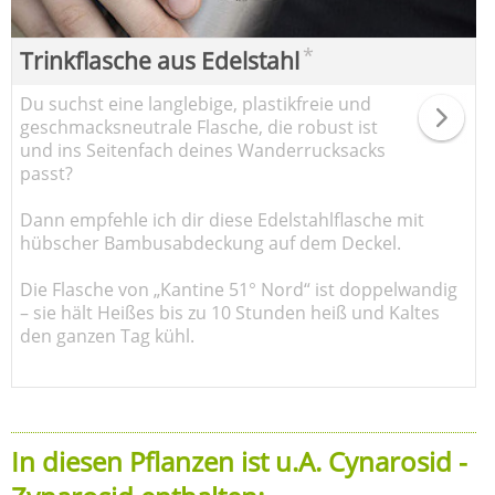
*
Trinkflasche aus Edelstahl
Du suchst eine langlebige, plastikfreie und
geschmacksneutrale Flasche, die robust ist
und ins Seitenfach deines Wanderrucksacks
passt?
Dann empfehle ich dir diese Edelstahlflasche mit
hübscher Bambusabdeckung auf dem Deckel.
Die Flasche von „Kantine 51° Nord“ ist doppelwandig
– sie hält Heißes bis zu 10 Stunden heiß und Kaltes
den ganzen Tag kühl.
In diesen Pflanzen ist u.A. Cynarosid -