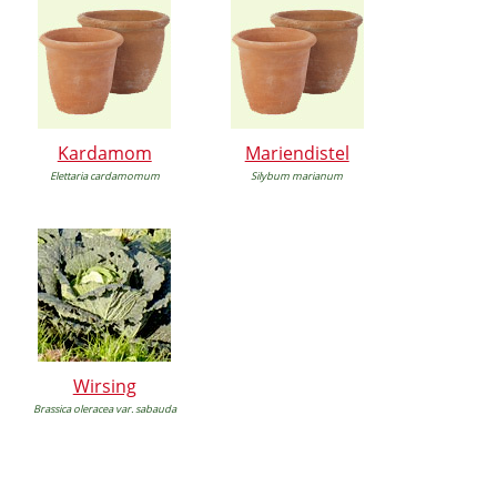
Kardamom
Mariendistel
Elettaria cardamomum
Silybum marianum
Wirsing
Brassica oleracea var. sabauda