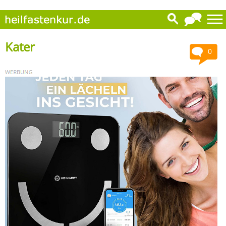
Kater
0