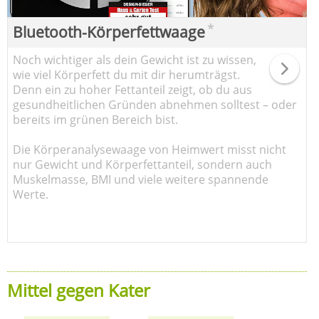
*
Bluetooth-Körperfettwaage
Noch wichtiger als dein Gewicht ist zu wissen,
wie viel Körperfett du mit dir herumträgst.
Denn ein zu hoher Fettanteil zeigt, ob du aus
gesundheitlichen Gründen abnehmen solltest – oder
bereits im grünen Bereich bist.
Die Körperanalysewaage von Heimwert misst nicht
nur Gewicht und Körperfettanteil, sondern auch
Muskelmasse, BMI und viele weitere spannende
Werte.
Mittel gegen Kater