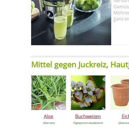
hervor
Gemüse
Möhren!
ganz ei
Mittel gegen Juckreiz, Haut
Aloe
Buchweizen
Eic
Aloe vera
Fagopyrum esculentum
Quercus