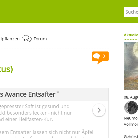
Aktuell
ilpflanzen
Forum
0
tus)
*
ps Avance Entsafter
08. Aug
gepresster Saft ist gesund und
kt besonders lecker - nicht nur
Neumon
d einer Heilfasten-Kur.
Vollmon
sem Entsafter lassen sich nicht nur Äpfel
Gehörst