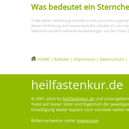
Was bedeutet ein Sternche
*) Bei dieser Verlinkung handelt es sich um einen sogena
dieser Verlinkung dort etwas bestellst, erhalte ich von 
selbstverständlich keinerlei Auswirkungen auf den Preis. 
HOME
|
Kontakt
|
Impressum
|
Datenschutz
|
heilfastenkur.de
© 2001-2024 by
heilfastenkur.de
und Lizenzgebern.
Texte auf dieser Seite sind Eigentum der jeweilig
Einwilligung weder kopiert noch sonstwie weiter 
Bildernachweise siehe:
Impressum