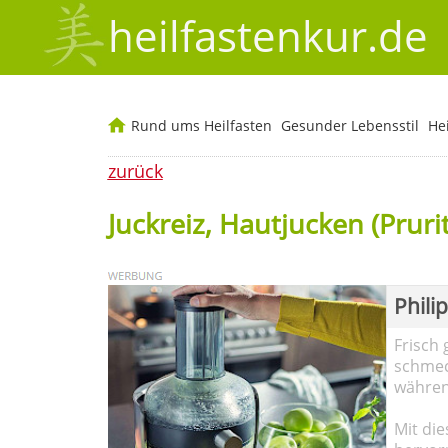
heilfastenkur.de
Rund ums Heilfasten
Gesunder Lebensstil
He
zurück
Juckreiz, Hautjucken (Pruri
Phili
Frisch 
schmec
währen
Mit die