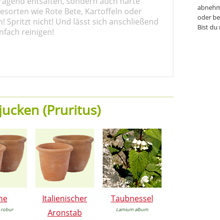
ragend entsaften, sondern auch harte
abnehm
sorten wie Rote Bete, Kartoffeln oder
oder be
 Spritzt nicht! Und lässt sich anschließend
Bist du
nfach reinigen!
jucken (Pruritus)
he
Italienischer
Taubnessel
 robur
Lamium album
Aronstab