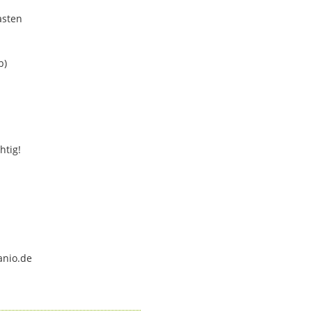
asten
b)
htig!
anio.de