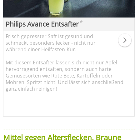
*
Philips Avance Entsafter
Frisch gepresster Saft ist gesund und
schmeckt besonders lecker - nicht nur
während einer Heilfasten-Kur.
Mit diesem Entsafter lassen sich nicht nur Äpfel
hervorragend entsaften, sondern auch harte
Gemüsesorten wie Rote Bete, Kartoffeln oder
Möhren! Spritzt nicht! Und lässt sich anschließend
ganz einfach reinigen!
Mittel gegen Altersflecken, Braune