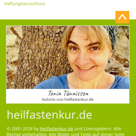
Haftungsausschluss
Tonia Tünnissen
Autorin von heilfastenkur.de
heilfastenkur.de
© 2001-2024 by
heilfastenkur.de
und Lizenzgebern. Alle
Rechte vorbehalten. Alle Bilder und Texte auf dieser Seite