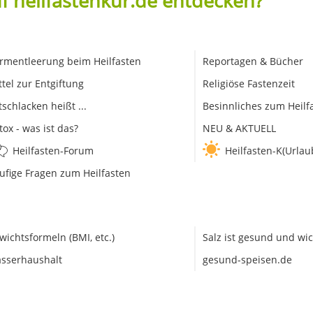
f heilfastenkur.de entdecken?
rmentleerung beim Heilfasten
Reportagen & Bücher
ttel zur Entgiftung
Religiöse Fastenzeit
tschlacken heißt ...
Besinnliches zum Heilf
tox - was ist das?
NEU & AKTUELL
Heilfasten-Forum
Heilfasten-K(Urlau
ufige Fragen zum Heilfasten
wichtsformeln (BMI, etc.)
Salz ist gesund und wic
sserhaushalt
gesund-speisen.de