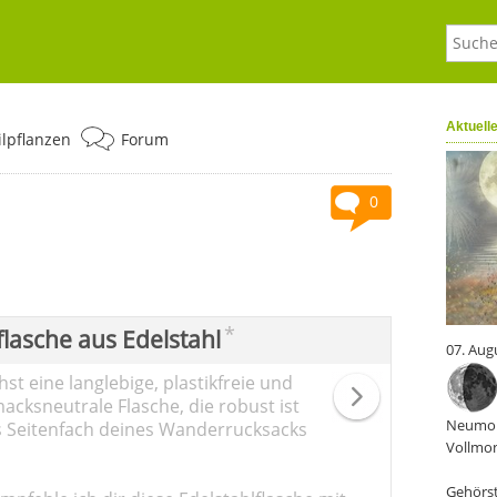
Aktuell
ilpflanzen
Forum
0
*
flasche aus Edelstahl
07. Aug
st eine langlebige, plastikfreie und
cksneutrale Flasche, die robust ist
Neumon
s Seitenfach deines Wanderrucksacks
Vollmon
Gehörst