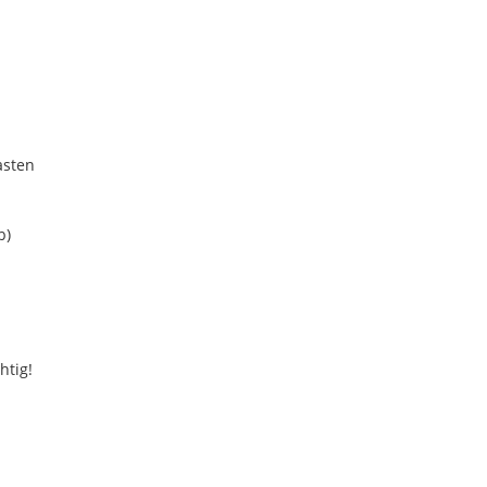
asten
b)
htig!