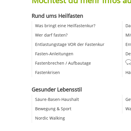
Möchtest du mehr Infos au
Rund ums Heilfasten
Was bringt eine Heilfastenkur?
Da
Wer darf fasten?
Mi
Entlastungstage VOR der Fastenkur
En
Fasten-Anleitungen
De
Fastenbrechen / Aufbautage
Fastenkrisen
Hä
Gesunder Lebensstil
Säure-Basen-Haushalt
Ge
Bewegung & Sport
Wa
Nordic Walking