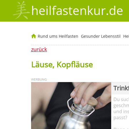
heilfastenkur.de
Rund ums Heilfasten
Gesunder Lebensstil
He
zurück
Läuse, Kopfläuse
Trink
Du such
geschma
und in
passt?