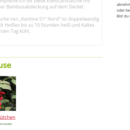
pfehle ich dir diese Edelstahlflasche mit
abnehm
er Bambusabdeckung auf dem Deckel.
oder be
Bist du
sche von „Kantine 51° Nord“ ist doppelwandig
ält Heißes bis zu 10 Stunden heiß und Kaltes
nzen Tag kühl.
use
hütchen
europaea