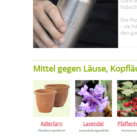
Dann em
hübsch
Die Fla
– sie h
den ga
Mittel gegen Läuse, Kopflä
Adlerfarn
Lavendel
Pfaffen
Pteridium aquilinum
Lavandula angustifolia
Euonymus 