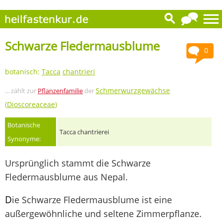
Schwarze Fledermausblume
0
botanisch:
Tacca
chantrieri
Schmerwurzgewächse
... zählt zur
Pflanzenfamilie
der
(
Dioscoreaceae
)
Botanische
Tacca chantrierei
Synonyme:
Ursprünglich stammt die Schwarze
Fledermausblume aus Nepal.
D
ie Schwarze Fledermausblume ist eine
außergewöhnliche und seltene Zimmerpflanze.