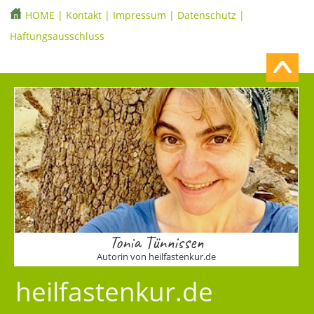
HOME
|
Kontakt
|
Impressum
|
Datenschutz
|
Haftungsausschluss
Tonia Tünnissen
Autorin von heilfastenkur.de
heilfastenkur.de