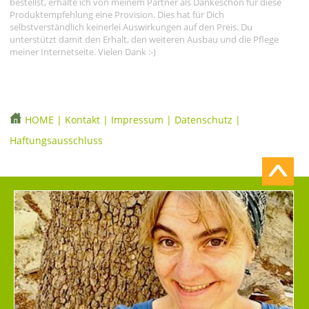
bestellst, erhalte ich von meinem Partner als Dankeschön für diese
Produktempfehlung eine Provision. Dies hat für Dich
selbstverständlich keinerlei Auswirkungen auf den Preis. Du
unterstützt damit den Erhalt, den weiteren Ausbau und die Pflege
meiner Internetseite. Vielen Dank :-)
HOME
|
Kontakt
|
Impressum
|
Datenschutz
|
Haftungsausschluss