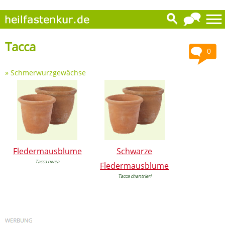
Tacca
0
»
Schmerwurzgewächse
Fledermausblume
Schwarze
Tacca nivea
Fledermausblume
Tacca chantrieri