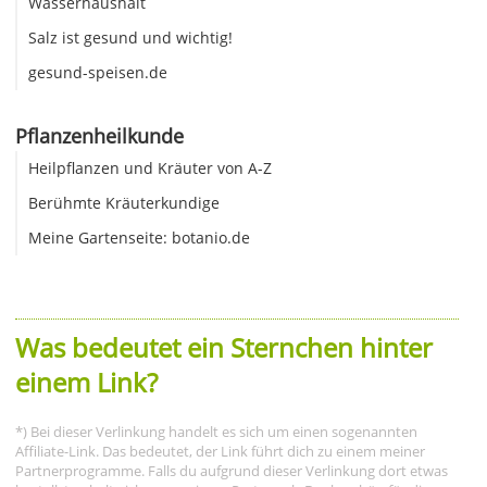
Wasserhaushalt
Salz ist gesund und wichtig!
gesund-speisen.de
Pflanzenheilkunde
Heilpflanzen und Kräuter von A-Z
Berühmte Kräuterkundige
Meine Gartenseite: botanio.de
Was bedeutet ein Sternchen hinter
einem Link?
*) Bei dieser Verlinkung handelt es sich um einen sogenannten
Affiliate-Link. Das bedeutet, der Link führt dich zu einem meiner
Partnerprogramme. Falls du aufgrund dieser Verlinkung dort etwas