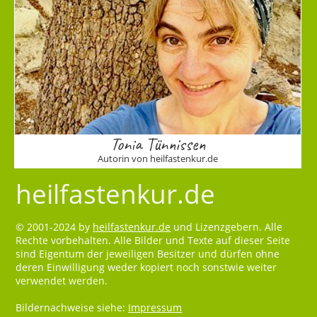
Tonia Tünnissen
Autorin von heilfastenkur.de
heilfastenkur.de
© 2001-2024 by
heilfastenkur.de
und Lizenzgebern. Alle
Rechte vorbehalten. Alle Bilder und Texte auf dieser Seite
sind Eigentum der jeweiligen Besitzer und dürfen ohne
deren Einwilligung weder kopiert noch sonstwie weiter
verwendet werden.
Bildernachweise siehe:
Impressum