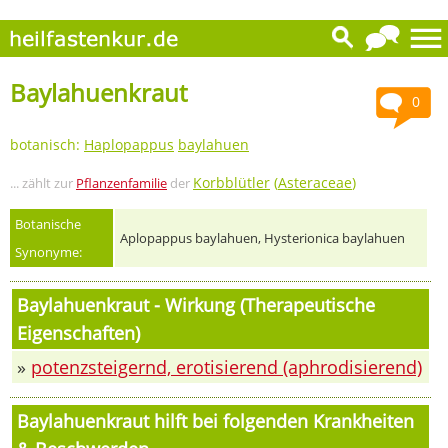
Baylahuenkraut
0
botanisch:
Haplopappus
baylahuen
Korbblütler
(
Asteraceae
)
... zählt zur
Pflanzenfamilie
der
Botanische
Aplopappus baylahuen, Hysterionica baylahuen
Synonyme:
Baylahuenkraut - Wirkung (Therapeutische
Eigenschaften)
»
potenzsteigernd, erotisierend (aphrodisierend)
Baylahuenkraut hilft bei folgenden Krankheiten