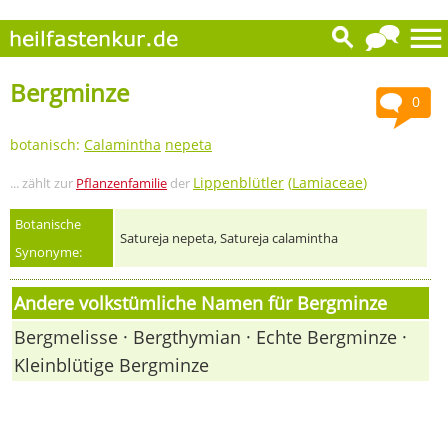
Bergminze
0
botanisch:
Calamintha
nepeta
Lippenblütler
(
Lamiaceae
)
... zählt zur
Pflanzenfamilie
der
Botanische
Satureja nepeta, Satureja calamintha
Synonyme:
Andere volkstümliche Namen für Bergminze
Bergmelisse · Bergthymian · Echte Bergminze ·
Kleinblütige Bergminze