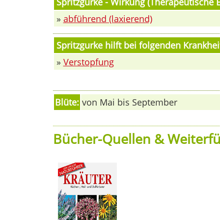
Spritzgurke - Wirkung (Therapeutische 
»
abführend (laxierend)
Spritzgurke hilft bei folgenden Krankh
»
Verstopfung
Blüte:
von Mai bis September
Bücher-Quellen & Weiterfü