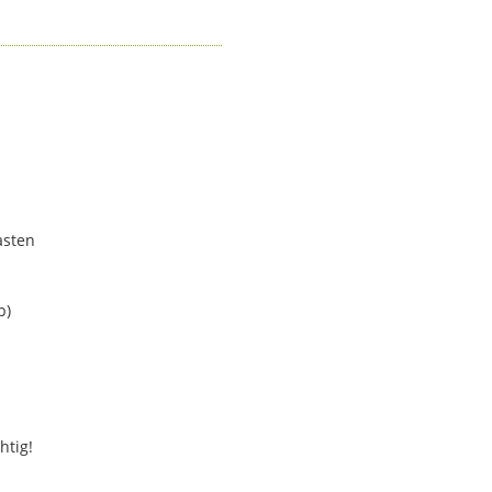
asten
b)
htig!