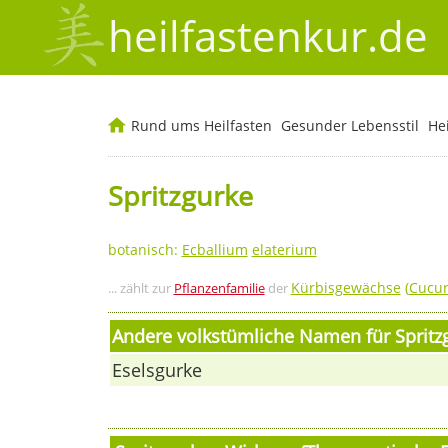
heilfastenkur.de
Rund ums Heilfasten
Gesunder Lebensstil
He
Spritzgurke
botanisch:
Ecballium
elaterium
Kürbisgewächse
(
Cucur
... zählt zur
Pflanzenfamilie
der
Andere volkstümliche Namen für Spritz
Eselsgurke