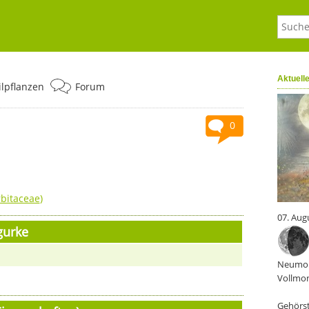
Aktuell
ilpflanzen
Forum
0
bitaceae
)
07. Aug
gurke
Neumon
Vollmon
Gehörst