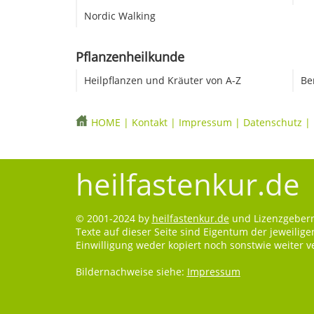
Nordic Walking
Pflanzenheilkunde
Heilpflanzen und Kräuter von A-Z
Be
HOME
|
Kontakt
|
Impressum
|
Datenschutz
|
heilfastenkur.de
© 2001-2024 by
heilfastenkur.de
und Lizenzgebern.
Texte auf dieser Seite sind Eigentum der jeweilig
Einwilligung weder kopiert noch sonstwie weiter 
Bildernachweise siehe:
Impressum