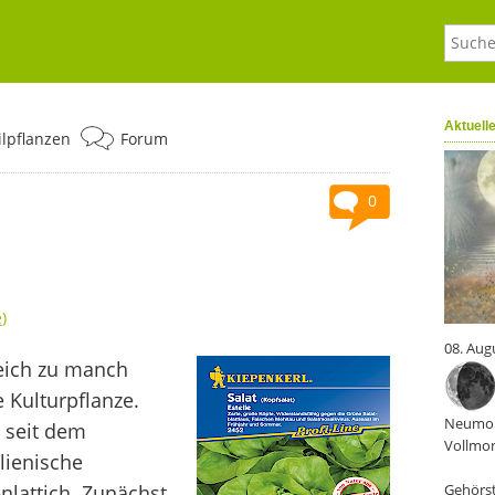
Aktuell
ilpflanzen
Forum
0
e
)
08. Aug
leich zu manch
 Kulturpflanze.
Neumon
t seit dem
Vollmon
alienische
lattich. Zunächst
Gehörst