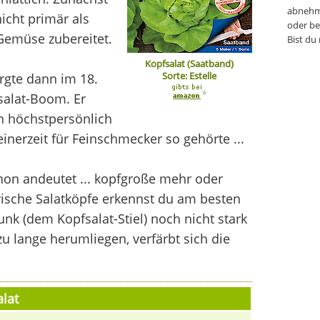
abnehm
icht primär als
oder be
Gemüse zubereitet.
Bist du
Kopfsalat (Saatband)
Sorte: Estelle
rgte dann im 18.
*
salat-Boom. Er
hn höchstpersönlich
inerzeit für Feinschmecker so gehörte ...
chon andeutet ... kopfgroße mehr oder
rische Salatköpfe erkennst du am besten
unk (dem Kopfsalat-Stiel) noch nicht stark
zu lange herumliegen, verfärbt sich die
lat