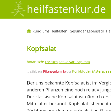
heilfastenkur.de
Rund ums Heilfasten
Gesunder Lebensstil
He
Kopfsalat
botanisch:
Lactuca
sativa var. capitata
Korbblütler
(
Asteracea
... zählt zur
Pflanzenfamilie
der
D
er uns bekannte Kopfsalat ist im Verg
anderen Pflanzen eine noch relativ junge
Der klassische Kopfsalat ist nämlich ers
Mittelalter bekannt. Kopfsalat ist eine it
Züchtung aus dem ursprünglichen Garten