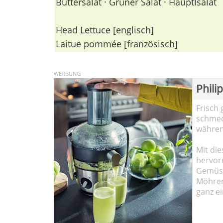
Buttersalat · Grüner Salat · Häuptlsalat
Head Lettuce [englisch]
Laitue pommée [französisch]
Phili
Frisch 
schmec
währen
Mit die
hervor
Gemüse
Möhren!
ganz ei