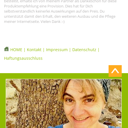
bestellst, erhalte ich von meinem Partner als Dankeschön für diese
Produktempfehlung eine Provision. Dies hat für Dich
selbstverständlich keinerlei Auswirkungen auf den Preis. Du
unterstützt damit den Erhalt, den weiteren Ausbau und die Pflege
meiner Internetseite. Vielen Dank :-)
HOME
|
Kontakt
|
Impressum
|
Datenschutz
|
Haftungsausschluss