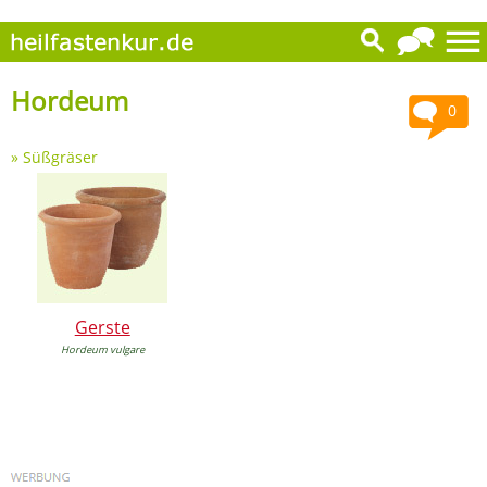
Hordeum
0
»
Süßgräser
Gerste
Hordeum vulgare