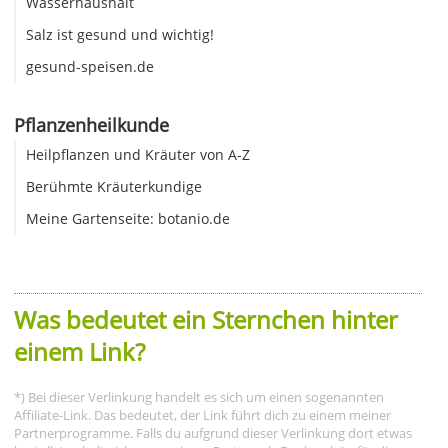
Wasserhaushalt
Salz ist gesund und wichtig!
gesund-speisen.de
Pflanzenheilkunde
Heilpflanzen und Kräuter von A-Z
Berühmte Kräuterkundige
Meine Gartenseite: botanio.de
Was bedeutet ein Sternchen hinter
einem Link?
*) Bei dieser Verlinkung handelt es sich um einen sogenannten
Affiliate-Link. Das bedeutet, der Link führt dich zu einem meiner
Partnerprogramme. Falls du aufgrund dieser Verlinkung dort etwas