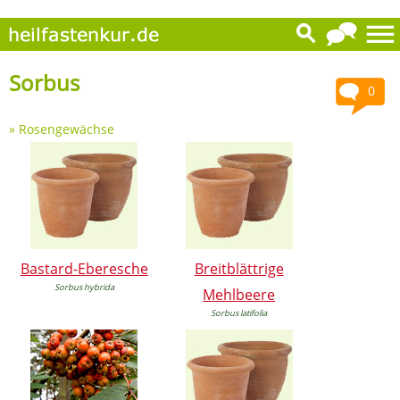
Sorbus
0
»
Rosengewächse
Bastard-Eberesche
Breitblättrige
Sorbus hybrida
Mehlbeere
Sorbus latifolia