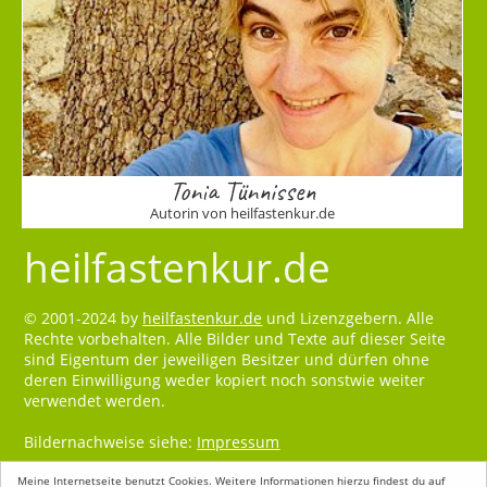
Tonia Tünnissen
Autorin von heilfastenkur.de
heilfastenkur.de
© 2001-2024 by
heilfastenkur.de
und Lizenzgebern. Alle
Rechte vorbehalten. Alle Bilder und Texte auf dieser Seite
sind Eigentum der jeweiligen Besitzer und dürfen ohne
deren Einwilligung weder kopiert noch sonstwie weiter
verwendet werden.
Bildernachweise siehe:
Impressum
Meine Internetseite benutzt Cookies. Weitere Informationen hierzu findest du auf