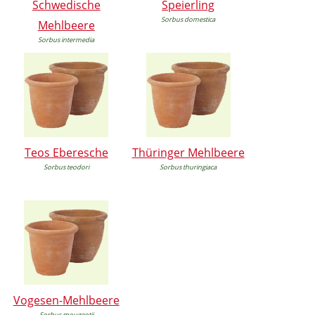
Schwedische
Speierling
Sorbus domestica
Mehlbeere
Sorbus intermedia
Teos Eberesche
Thüringer Mehlbeere
Sorbus teodori
Sorbus thuringiaca
Vogesen-Mehlbeere
Sorbus mougeotii