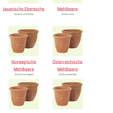
Japanische Eberesche
Mehlbeere
Sorbus commixta
Sorbus aria
Norwegische
Österreichische
Mehlbeere
Mehlbeere
Sorbus norvegica
Sorbus austriaca