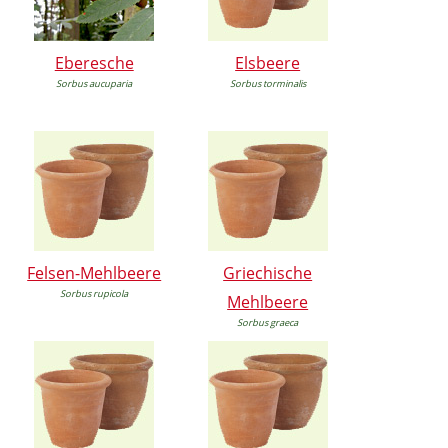
Eberesche
Elsbeere
Sorbus aucuparia
Sorbus torminalis
Felsen-Mehlbeere
Griechische
Sorbus rupicola
Mehlbeere
Sorbus graeca