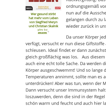
ordnungsgemäß von 
nun auf die Aussch
Wer gesund stirbt
hat mehr vom Leben
gelangen durch zu 
von Siegfried Meryn
wieder zurück in uns
und Christian Skalnik
*
Da unser Körper je
verfügt, versucht er nun diese Giftstof
schleusen. Ideal findet er dann zunächst
gleich großflächig was los. Aus diesem 
auch eine echt tolle Sache. Da werden d
Körper ausgeschwemmt! Und so lange da
Temperaturen annimmt, sollte man es au
unterdrücken! Aber was tun, wenn der M
Dann versucht unser Immunsystem halt 
loszuwerden, denn die sind in der Rege
schön warm und feucht und auch hier las