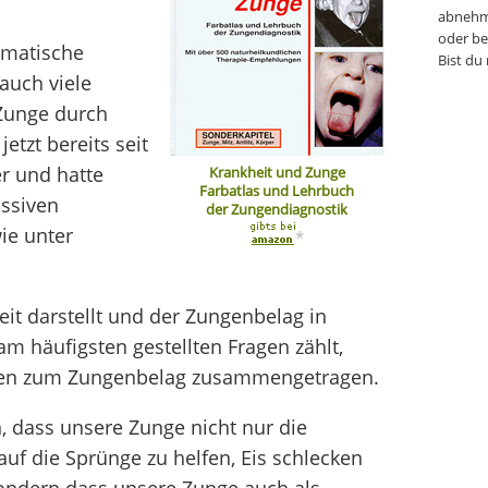
abnehm
oder be
omatische
Bist du
auch viele
 Zunge durch
etzt bereits seit
r und hatte
Krankheit und Zunge
Farbatlas und Lehrbuch
ssiven
der Zungendiagnostik
ie unter
*
it darstellt und der Zungenbelag in
am häufigsten gestellten Fragen zählt,
ionen zum Zungenbelag zusammengetragen.
n, dass unsere Zunge nicht nur die
f die Sprünge zu helfen, Eis schlecken
ondern dass unsere Zunge auch als