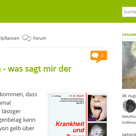
Aktuell
ilpflanzen
Forum
2
- was sagt mir der
u kommen, dass
08. Aug
chmal
lästiger
Neumon
ngenbelag kann
Vollmon
von gelb über
Gehörst