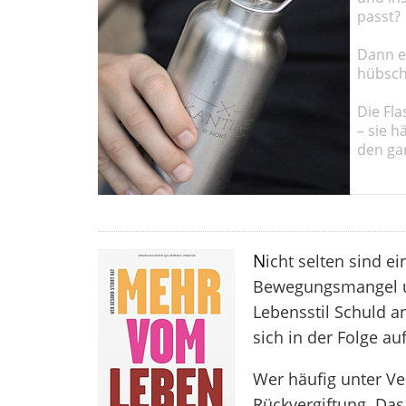
passt?
Dann em
hübsch
Die Fla
– sie h
den ga
N
icht selten sind e
Bewegungsmangel u
Lebensstil Schuld a
sich in der Folge a
Wer häufig unter Ver
Rückvergiftung. Das h