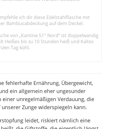
pfehle ich dir diese Edelstahlflasche mit
er Bambusabdeckung auf dem Deckel.
sche von „Kantine 51° Nord“ ist doppelwandig
ält Heißes bis zu 10 Stunden heiß und Kaltes
nzen Tag kühl.
ine fehlerhafte Ernährung, Übergewicht,
nd ein allgemein eher ungesunder
n einer unregelmäßigen Verdauung, die
uf unserer Zunge widerspiegeln kann.
stopfung leidet, riskiert nämlich eine
eißt, die Giftstoffe, die eigentlich längst