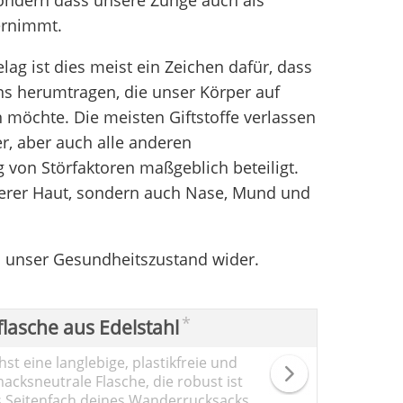
ernimmt.
lag ist dies meist ein Zeichen dafür, dass
uns herumtragen, die unser Körper auf
möchte. Die meisten Giftstoffe verlassen
er, aber auch alle anderen
von Störfaktoren maßgeblich beteiligt.
serer Haut, sondern auch Nase, Mund und
ch unser Gesundheitszustand wider.
*
flasche aus Edelstahl
st eine langlebige, plastikfreie und
cksneutrale Flasche, die robust ist
s Seitenfach deines Wanderrucksacks