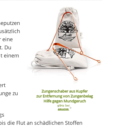
neputzen
sätzlich
 eine
t. Du
it einem
ert
Zungenschaber aus Kupfer
unge zu
zur Entfernung von Zungenbelag
Hilfe gegen Mundgeruch
*
gs
 die Flut an schädlichen Stoffen