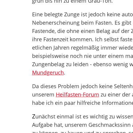
grün bis hin zu einem Grau-Ton.
Eine belegte Zunge ist jedoch keine aut
Nebenerscheinung beim Fasten. Es gibt 
Fastende, die ohne einen Belag auf der
ihre Fastenzeit kommen. Ich selbst faste j
etlichen Jahren regelmäßig immer wiede
beispielsweise noch nie unter einem ma
Zungenbelag zu leiden - ebenso wenig w
Mundgeruch
.
Da dieses Problem jedoch keine Seltenhe
unserem
Heilfasten-Forum
zu einer der 
habe ich ein paar hilfreiche Informat
Z
unächst einmal ist es wichtig zu wisse
Aufgabe hat, unserem Geschmackssinn au
zu können, zu kauen und zu sprechen, s