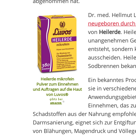
abgenommen hat.
Dr. med. Hellmut 
neugeboren durch
von
Heilerde
. Heil
unangenehmen Ger
entsteht, sondern
ausscheiden. Heile
Sodbrennen bekan
Heilerde mikrofein
Ein bekanntes Prod
Pulver zum Einnehmen
sie in verschiede
und Auftragen auf die Haut
von Luvos®
Anwendungsgebiete.
*
Einnehmen, das zu
Schadstoffen aus der Nahrung empfohlen
Darmsanierung, eignet sich zur Entgift
von Blähungen, Magendruck und Völlege