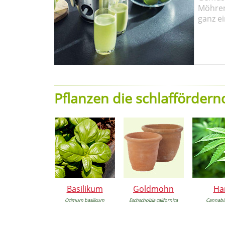
Möhren!
ganz ei
Pflanzen die schlafförder
Basilikum
Goldmohn
Ha
Ocimum basilicum
Eschscholzia californica
Cannabis