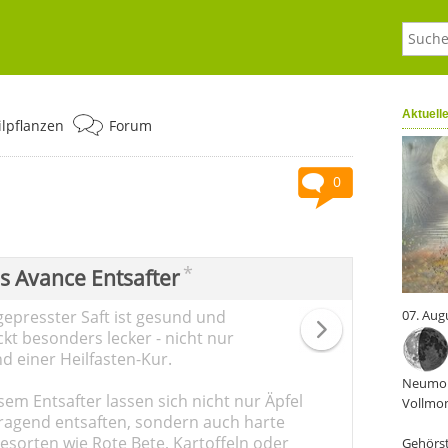
Aktuell
ilpflanzen
Forum
0
*
ps Avance Entsafter
gepresster Saft ist gesund und
07. Aug
kt besonders lecker - nicht nur
d einer Heilfasten-Kur.
Neumon
sem Entsafter lassen sich nicht nur Äpfel
Vollmon
ragend entsaften, sondern auch harte
sorten wie Rote Bete, Kartoffeln oder
Gehörst