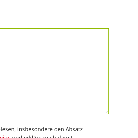
lesen, insbesondere den Absatz
eite
, und erkläre mich damit