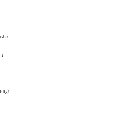
asten
b)
htig!