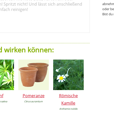
 Spritzt nicht! Und lässt sich anschließend
abnehm
nfach reinigen!
oder be
Bist du
nd wirken können:
nf
Pomeranze
Römische
 sativa
Citrus aurantium
Kamille
Anthemis nobilis