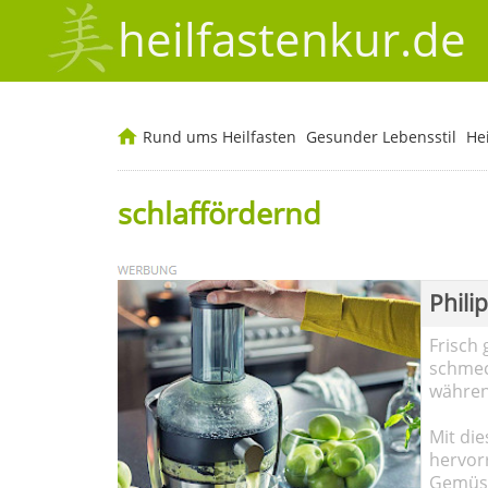
heilfastenkur.de
Rund ums Heilfasten
Gesunder Lebensstil
He
schlaffördernd
Phili
Frisch 
schmec
währen
Mit die
hervor
Gemüse