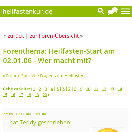
«
zurück
|
zur Foren-Übersicht
»
Forenthema: Heilfasten-Start am
02.01.06 - Wer macht mit?
»
Forum: Spezielle Fragen zum Heilfasten
Gehe zu Seite:
(
1
|
2
|
3
|
4
|
5
|
6
|
7
|
8
|
9
|
10
|
11
|
12
|
13
|
14
|
15
|
16
|
17
|
18
|
19
|
20
)
am 08.01.2006 um 19:09 Uhr
... hat Teddy geschrieben: