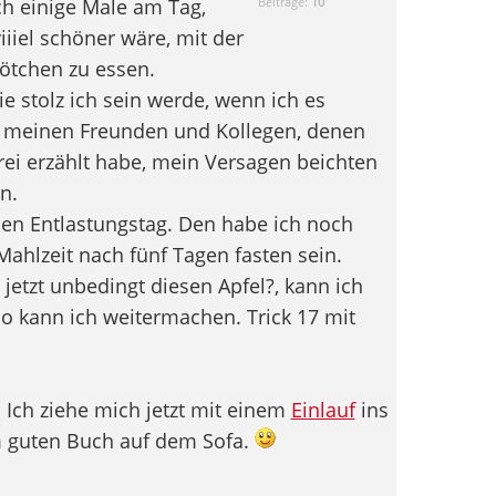
uch einige Male am Tag,
Beiträge:
10
iiel schöner wäre, mit der
rötchen zu essen.
e stolz ich sein werde, wenn ich es
g meinen Freunden und Kollegen, denen
rei erzählt habe, mein Versagen beichten
n.
 den Entlastungstag. Den habe ich noch
 Mahlzeit nach fünf Tagen fasten sein.
jetzt unbedingt diesen Apfel?, kann ich
so kann ich weitermachen. Trick 17 mit
. Ich ziehe mich jetzt mit einem
Einlauf
ins
m guten Buch auf dem Sofa.