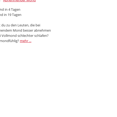
Abnehmender Mond
d in 4 Tagen
d in 19 Tagen
 du zu den Leuten, die bei
endem Mond besser abnehmen
i Vollmond schlechter schlafen?
 mondfühlig?
mehr ...