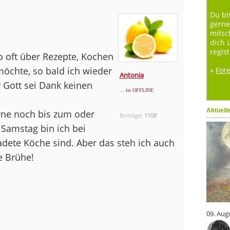
Du bi
gerne
mitsc
dich 
regist
o oft über Rezepte, Kochen
öchte, so bald ich wieder
»
For
Antonia
 Gott sei Dank keinen
... ist OFFLINE
Aktuell
rne noch bis zum oder
Beiträge:
1108
amstag bin ich bei
dete Köche sind. Aber das steh ich auch
e Brühe!
09. Aug