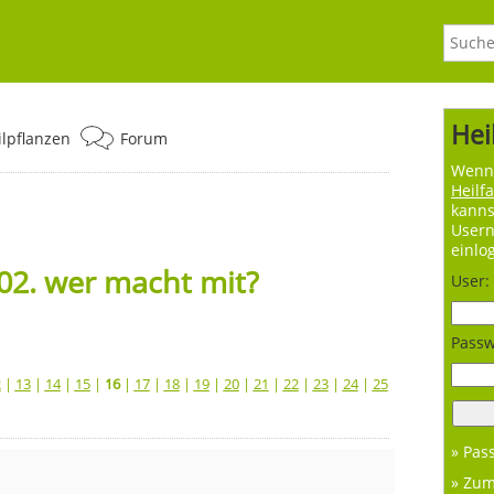
Hei
ilpflanzen
Forum
Wenn 
Heilf
kanns
User
einlo
02. wer macht mit?
User:
Passw
2
|
13
|
14
|
15
|
16
|
17
|
18
|
19
|
20
|
21
|
22
|
23
|
24
|
25
» Pas
» Zu