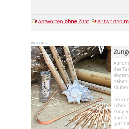
Antworten
ohne
Zitat
Antworten
m
Zung
Auf un
des Ta
abgesto
neben 
säuber
Ein Zun
schnell
Zungen
Kupfer 
gut! 10