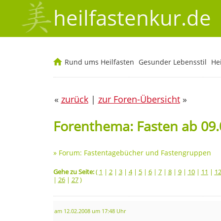
heilfastenkur.de
Rund ums Heilfasten
Gesunder Lebensstil
He
«
zurück
|
zur Foren-Übersicht
»
Forenthema: Fasten ab 09.
»
Forum: Fastentagebücher und Fastengruppen
Gehe zu Seite:
(
1
|
2
|
3
|
4
|
5
|
6
|
7
|
8
|
9
|
10
|
11
|
1
|
26
|
27
)
am 12.02.2008 um 17:48 Uhr