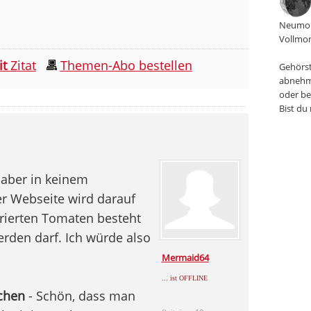
Neumon
Vollmon
it
Zitat
Themen-Abo bestellen
Gehörst
abnehm
oder be
Bist du
 aber in keinem
er Webseite wird darauf
rierten Tomaten besteht
erden darf. Ich würde also
Mermaid64
... ist OFFLINE
echen
- Schön, dass man