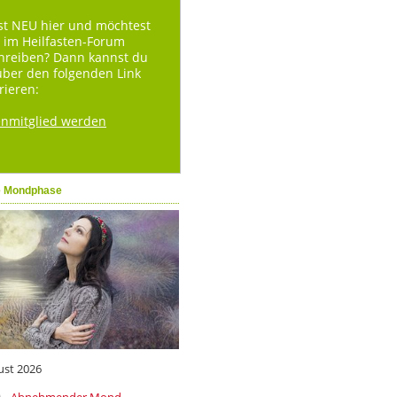
st NEU hier und möchtest
 im Heilfasten-Forum
hreiben? Dann kannst du
über den folgenden Link
rieren:
enmitglied werden
e Mondphase
ust 2026