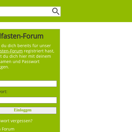
lfasten-Forum
du dich bereits für unser
asten-Forum
registriert hast,
t du dich hier mit deinem
namen und Passwort
ggen.
ort:
swort vergessen?
m Forum