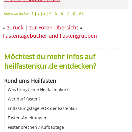
Gehe zu Seite: (
1
|
2
|
3
|
4
|
5
|
6
|
7
|
8
|
9
)
«
zurück
|
zur Foren-Übersicht
»
Fastentagebücher und Fastengruppen
Möchtest du mehr Infos auf
heilfastenkur.de entdecken?
Rund ums Heilfasten
Was bringt eine Heilfastenkur?
Wer darf fasten?
Entlastungstage VOR der Fastenkur
Fasten-Anleitungen
Fastenbrechen / Aufbautage