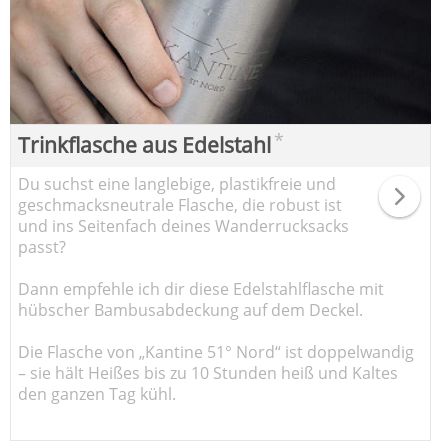
*
Trinkflasche aus Edelstahl
Du suchst eine langlebige, plastikfreie und
geschmacksneutrale Flasche, die robust ist
und ins Seitenfach deines Wanderrucksacks
passt?
Dann empfehle ich dir diese Edelstahlflasche mit
hübscher Bambusabdeckung auf dem Deckel.
Die Flasche von „Kantine 51° Nord“ ist doppelwandig
– sie hält Heißes bis zu 10 Stunden heiß und Kaltes
den ganzen Tag kühl.