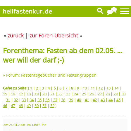
«
zurück
|
zur Foren-Übersicht
»
Forenthema: Fasten ab dem 02.05. ...
wer will der darf ;-)
»
Forum: Fastentagebücher und Fastengruppen
Gehe zu Seite:
(
1
|
2
|
3
|
4
|
5
|
6
|
7
|
8
|
9
|
10
|
11
|
12
|
13
|
14
|
15
|
16
|
17
|
18
|
19
|
20
|
21
|
22
|
23
|
24
|
25
|
26
|
27
|
28
|
29
|
30
|
31
|
32
|
33
|
34
|
35
|
36
|
37
|
38
|
39
|
40
|
41
|
42
|
43
|
44
|
45
|
46
|
47
|
48
|
49
|
50
|
51
|
52
)
am 24.04.2008 um 14:09 Uhr