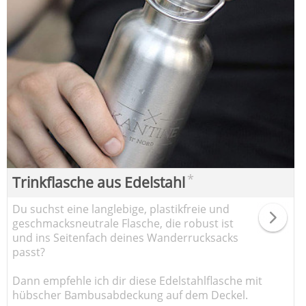
*
Trinkflasche aus Edelstahl
Du suchst eine langlebige, plastikfreie und
geschmacksneutrale Flasche, die robust ist
und ins Seitenfach deines Wanderrucksacks
passt?
Dann empfehle ich dir diese Edelstahlflasche mit
hübscher Bambusabdeckung auf dem Deckel.