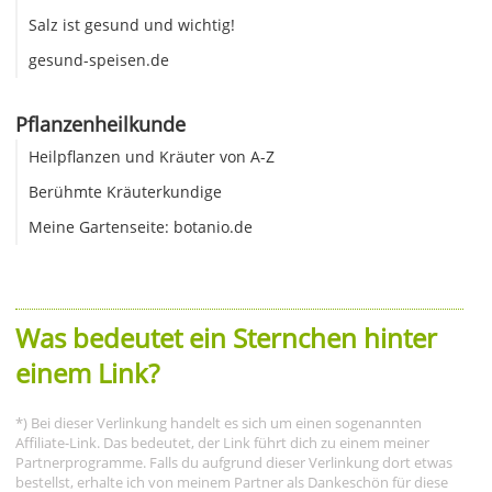
Salz ist gesund und wichtig!
gesund-speisen.de
Pflanzenheilkunde
Heilpflanzen und Kräuter von A-Z
Berühmte Kräuterkundige
Meine Gartenseite: botanio.de
Was bedeutet ein Sternchen hinter
einem Link?
*) Bei dieser Verlinkung handelt es sich um einen sogenannten
Affiliate-Link. Das bedeutet, der Link führt dich zu einem meiner
Partnerprogramme. Falls du aufgrund dieser Verlinkung dort etwas
bestellst, erhalte ich von meinem Partner als Dankeschön für diese