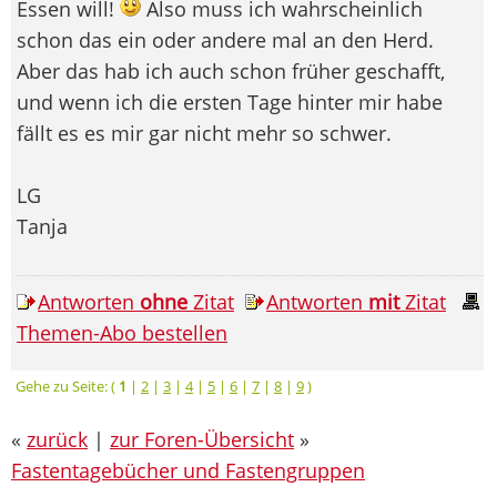
Essen will!
Also muss ich wahrscheinlich
schon das ein oder andere mal an den Herd.
Aber das hab ich auch schon früher geschafft,
und wenn ich die ersten Tage hinter mir habe
fällt es es mir gar nicht mehr so schwer.
LG
Tanja
Antworten
ohne
Zitat
Antworten
mit
Zitat
Themen-Abo bestellen
Gehe zu Seite: (
1
|
2
|
3
|
4
|
5
|
6
|
7
|
8
|
9
)
«
zurück
|
zur Foren-Übersicht
»
Fastentagebücher und Fastengruppen