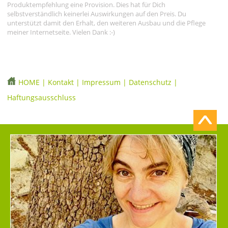
Produktempfehlung eine Provision. Dies hat für Dich
selbstverständlich keinerlei Auswirkungen auf den Preis. Du
unterstützt damit den Erhalt, den weiteren Ausbau und die Pflege
meiner Internetseite. Vielen Dank :-)
HOME
|
Kontakt
|
Impressum
|
Datenschutz
|
Haftungsausschluss