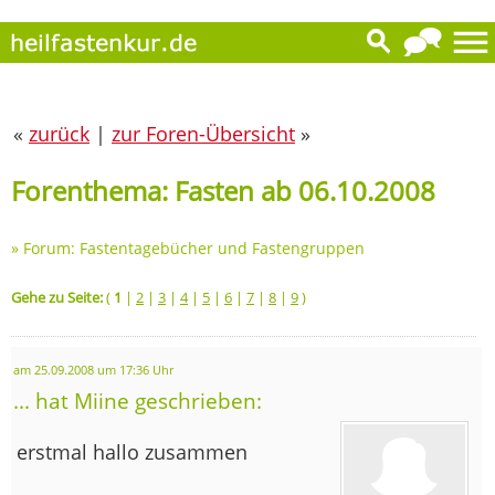
«
zurück
|
zur Foren-Übersicht
»
Forenthema: Fasten ab 06.10.2008
»
Forum: Fastentagebücher und Fastengruppen
Gehe zu Seite:
(
1
|
2
|
3
|
4
|
5
|
6
|
7
|
8
|
9
)
am 25.09.2008 um 17:36 Uhr
... hat Miine geschrieben:
erstmal hallo zusammen