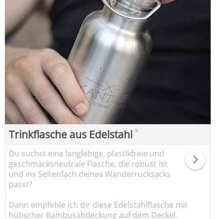
*
Trinkflasche aus Edelstahl
Du suchst eine langlebige, plastikfreie und
geschmacksneutrale Flasche, die robust ist
und ins Seitenfach deines Wanderrucksacks
passt?
Dann empfehle ich dir diese Edelstahlflasche mit
hübscher Bambusabdeckung auf dem Deckel.