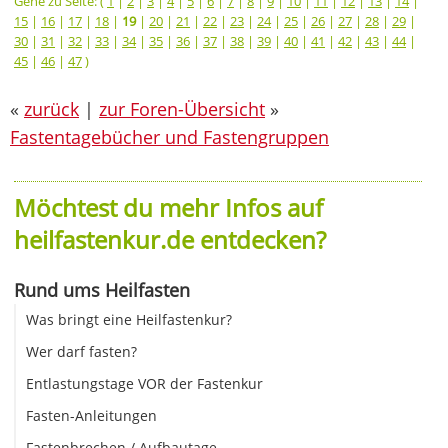
Gehe zu Seite: (
1
|
2
|
3
|
4
|
5
|
6
|
7
|
8
|
9
|
10
|
11
|
12
|
13
|
14
|
15
|
16
|
17
|
18
|
19
|
20
|
21
|
22
|
23
|
24
|
25
|
26
|
27
|
28
|
29
|
30
|
31
|
32
|
33
|
34
|
35
|
36
|
37
|
38
|
39
|
40
|
41
|
42
|
43
|
44
|
45
|
46
|
47
)
«
zurück
|
zur Foren-Übersicht
»
Fastentagebücher und Fastengruppen
Möchtest du mehr Infos auf
heilfastenkur.de entdecken?
Rund ums Heilfasten
Was bringt eine Heilfastenkur?
Wer darf fasten?
Entlastungstage VOR der Fastenkur
Fasten-Anleitungen
Fastenbrechen / Aufbautage