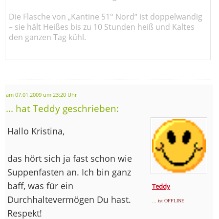
Die Flasche von „Kantine 51° Nord“ ist doppelwandig
– sie hält Heißes bis zu 10 Stunden heiß und Kaltes
den ganzen Tag kühl.
am 07.01.2009 um 23:20 Uhr
... hat Teddy geschrieben:
Hallo Kristina,
das hört sich ja fast schon wie
Suppenfasten an. Ich bin ganz
baff, was für ein
Teddy
Durchhaltevermögen Du hast.
... ist OFFLINE
Respekt!