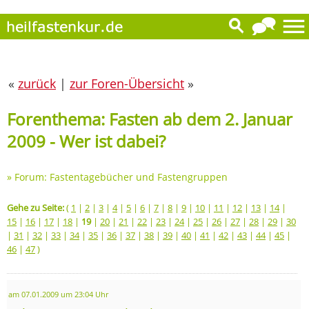
«
zurück
|
zur Foren-Übersicht
»
Forenthema: Fasten ab dem 2. Januar
2009 - Wer ist dabei?
»
Forum: Fastentagebücher und Fastengruppen
Gehe zu Seite:
(
1
|
2
|
3
|
4
|
5
|
6
|
7
|
8
|
9
|
10
|
11
|
12
|
13
|
14
|
15
|
16
|
17
|
18
|
19
|
20
|
21
|
22
|
23
|
24
|
25
|
26
|
27
|
28
|
29
|
30
|
31
|
32
|
33
|
34
|
35
|
36
|
37
|
38
|
39
|
40
|
41
|
42
|
43
|
44
|
45
|
46
|
47
)
am 07.01.2009 um 23:04 Uhr