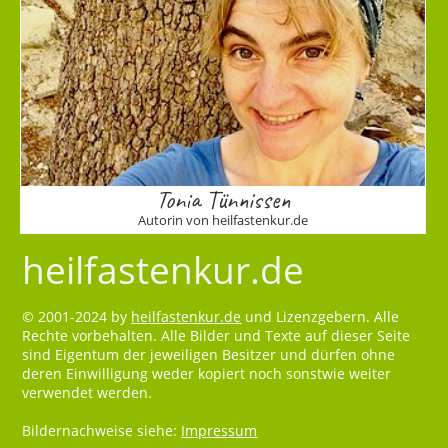
Tonia Tünnissen
Autorin von heilfastenkur.de
heilfastenkur.de
© 2001-2024 by
heilfastenkur.de
und Lizenzgebern. Alle
Rechte vorbehalten. Alle Bilder und Texte auf dieser Seite
sind Eigentum der jeweiligen Besitzer und dürfen ohne
deren Einwilligung weder kopiert noch sonstwie weiter
verwendet werden.
Bildernachweise siehe:
Impressum