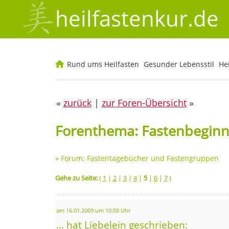
heilfastenkur.de
Rund ums Heilfasten
Gesunder Lebensstil
He
«
zurück
|
zur Foren-Übersicht
»
Forenthema: Fastenbeginn
»
Forum: Fastentagebücher und Fastengruppen
Gehe zu Seite:
(
1
|
2
|
3
|
4
|
5
|
6
|
7
)
am 16.01.2009 um 10:50 Uhr
... hat Liebelein geschrieben: