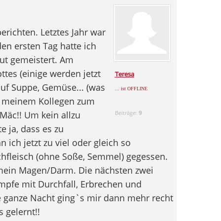
erichten. Letztes Jahr war
en ersten Tag hatte ich
ut gemeistert. Am
ttes (einige werden jetzt
Teresa
auf Suppe, Gemüse... (was
... ist OFFLINE
mit meinem Kollegen zum
Mäc!! Um kein allzu
Beiträge:
9
 ja, dass es zu
ch jetzt zu viel oder gleich so
schfleisch (ohne Soße, Semmel) gegessen.
 mein Magen/Darm. Die nächsten zwei
ämpfe mit Durchfall, Erbrechen und
e ganze Nacht ging`s mir dann mehr recht
s gelernt!!