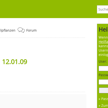
Hei
ilpflanzen
Forum
Wenn 
Heilf
kanns
User
einlo
 12.01.09
User:
Passw
» Pas
» Zu