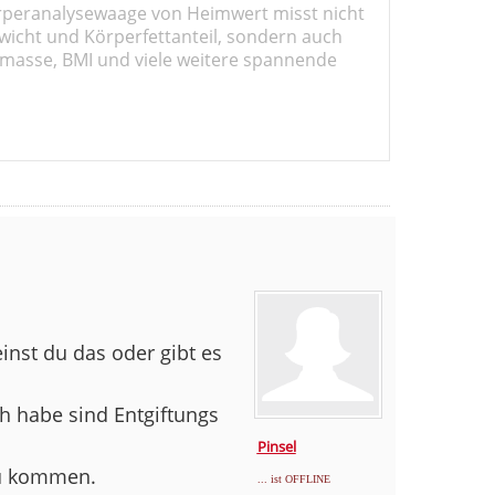
rperanalysewaage von Heimwert misst nicht
wicht und Körperfettanteil, sondern auch
masse, BMI und viele weitere spannende
inst du das oder gibt es
h habe sind Entgiftungs
Pinsel
zu kommen.
... ist OFFLINE