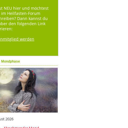
st NEU hier und möchtest
 im Heilfasten-Forum
hreiben? Dann kannst du
über den folgenden Link
rieren:
enmitglied werden
e Mondphase
ust 2026