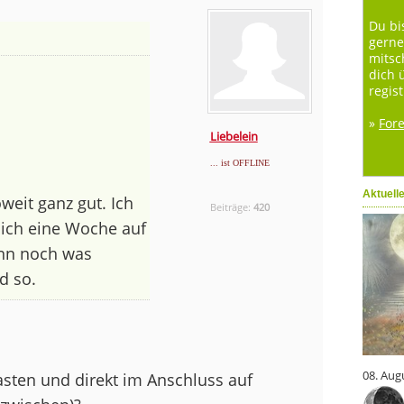
Du bi
gerne
mitsc
dich 
regist
»
For
Liebelein
... ist OFFLINE
Aktuell
oweit ganz gut. Ich
Beiträge:
420
 ich eine Woche auf
ann noch was
d so.
08. Aug
asten und direkt im Anschluss auf