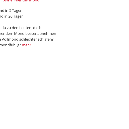
Abnehmender Mond
d in 5 Tagen
d in 20 Tagen
 du zu den Leuten, die bei
endem Mond besser abnehmen
i Vollmond schlechter schlafen?
 mondfühlig?
mehr ...