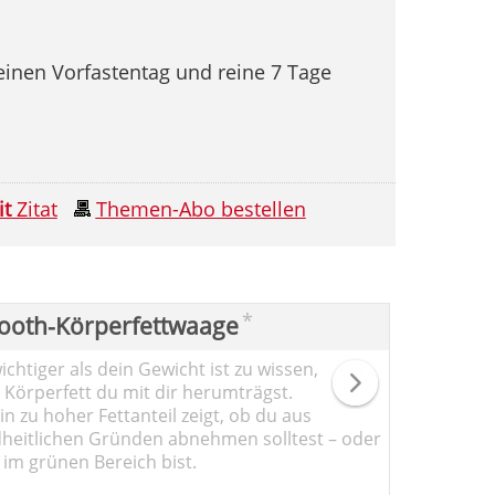
einen Vorfastentag und reine 7 Tage
it
Zitat
Themen-Abo bestellen
*
ooth-Körperfettwaage
chtiger als dein Gewicht ist zu wissen,
l Körperfett du mit dir herumträgst.
n zu hoher Fettanteil zeigt, ob du aus
heitlichen Gründen abnehmen solltest – oder
 im grünen Bereich bist.