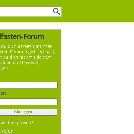
lfasten-Forum
du dich bereits für unser
asten-Forum
registriert hast,
t du dich hier mit deinem
namen und Passwort
ggen.
ort:
swort vergessen?
m Forum