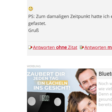
PS: Zum damaligen Zeitpunkt hatte ich 
gefastet.
Gruß
Antworten
ohne
Zitat
Antworten
m
Bluet
Noch wi
wie vie
Denn ei
gesund
bereits