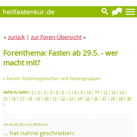
«
zurück
|
zur Foren-Übersicht
»
Forenthema: Fasten ab 29.5. - wer
macht mit?
»
Forum: Fastentagebücher und Fastengruppen
Gehe zu Seite:
(
1
|
2
|
3
|
4
|
5
|
6
|
7
|
8
|
9
|
10
|
11
|
12
|
13
|
14
|
15
|
16
|
17
|
18
|
19
|
20
|
21
|
22
|
23
|
24
|
25
|
26
|
27
|
28
|
29
|
30
)
am 06.06.2012 um 08:00 Uhr
... hat nahne geschrieben: