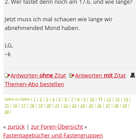
2. Wer fastet denn noch am 17.6. und wie lange?
Jetzt muss ich mal schauen wie lange wir
abnehmended Mond haben.
LG,
~k
Antworten
ohne
Zitat
Antworten
mit
Zitat
Themen-Abo bestellen
Gehe zu Seite: (
1
|
2
|
3
|
4
|
5
|
6
|
7
|
8
|
9
|
10
|
11
|
12
|
13
|
14
|
15
|
16
|
17
|
18
|
19
|
20
|
21
|
22
|
23
|
24
|
25
|
26
|
27
|
28
|
29
|
30
)
«
zurück
|
zur Foren-Übersicht
»
Fastentagebücher und Fastengruppen