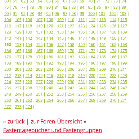
60
|
61
|
62
|
63
|
64
|
65
|
66
|
67
|
68
|
69
|
70
|
71
|
72
|
73
|
74
|
75
|
76
|
77
|
78
|
79
|
80
|
81
|
82
|
83
|
84
|
85
|
86
|
87
|
88
|
89
|
90
|
91
|
92
|
93
|
94
|
95
|
96
|
97
|
98
|
99
|
100
|
101
|
102
|
103
|
104
|
105
|
106
|
107
|
108
|
109
|
110
|
111
|
112
|
113
|
114
|
115
|
116
|
117
|
118
|
119
|
120
|
121
|
122
|
123
|
124
|
125
|
126
|
127
|
128
|
129
|
130
|
131
|
132
|
133
|
134
|
135
|
136
|
137
|
138
|
139
|
140
|
141
|
142
|
143
|
144
|
145
|
146
|
147
|
148
|
149
|
150
|
151
|
152
|
153
|
154
|
155
|
156
|
157
|
158
|
159
|
160
|
161
|
162
|
163
|
164
|
165
|
166
|
167
|
168
|
169
|
170
|
171
|
172
|
173
|
174
|
175
|
176
|
177
|
178
|
179
|
180
|
181
|
182
|
183
|
184
|
185
|
186
|
187
|
188
|
189
|
190
|
191
|
192
|
193
|
194
|
195
|
196
|
197
|
198
|
199
|
200
|
201
|
202
|
203
|
204
|
205
|
206
|
207
|
208
|
209
|
210
|
211
|
212
|
213
|
214
|
215
|
216
|
217
|
218
|
219
|
220
|
221
|
222
|
223
|
224
|
225
|
226
|
227
|
228
|
229
|
230
|
231
|
232
|
233
|
234
|
235
|
236
|
237
|
238
|
239
|
240
|
241
|
242
|
243
|
244
|
245
|
246
|
247
|
248
|
249
|
250
|
251
|
252
|
253
|
254
|
255
|
256
|
257
|
258
|
259
|
260
|
261
|
262
|
263
|
264
|
265
|
266
|
267
|
268
|
269
|
270
|
271
|
272
|
273
|
274
)
«
zurück
|
zur Foren-Übersicht
»
Fastentagebücher und Fastengruppen