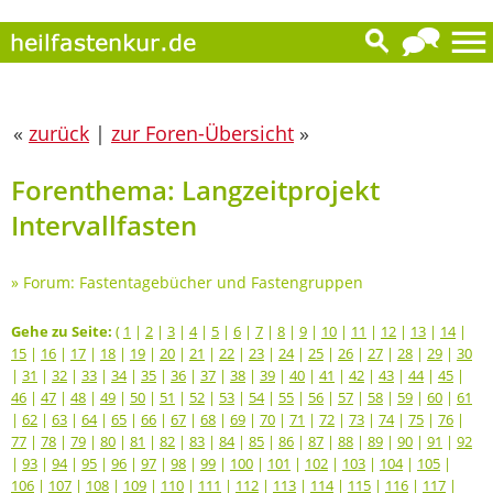
«
zurück
|
zur Foren-Übersicht
»
Forenthema: Langzeitprojekt
Intervallfasten
»
Forum: Fastentagebücher und Fastengruppen
Gehe zu Seite:
(
1
|
2
|
3
|
4
|
5
|
6
|
7
|
8
|
9
|
10
|
11
|
12
|
13
|
14
|
15
|
16
|
17
|
18
|
19
|
20
|
21
|
22
|
23
|
24
|
25
|
26
|
27
|
28
|
29
|
30
|
31
|
32
|
33
|
34
|
35
|
36
|
37
|
38
|
39
|
40
|
41
|
42
|
43
|
44
|
45
|
46
|
47
|
48
|
49
|
50
|
51
|
52
|
53
|
54
|
55
|
56
|
57
|
58
|
59
|
60
|
61
|
62
|
63
|
64
|
65
|
66
|
67
|
68
|
69
|
70
|
71
|
72
|
73
|
74
|
75
|
76
|
77
|
78
|
79
|
80
|
81
|
82
|
83
|
84
|
85
|
86
|
87
|
88
|
89
|
90
|
91
|
92
|
93
|
94
|
95
|
96
|
97
|
98
|
99
|
100
|
101
|
102
|
103
|
104
|
105
|
106
|
107
|
108
|
109
|
110
|
111
|
112
|
113
|
114
|
115
|
116
|
117
|