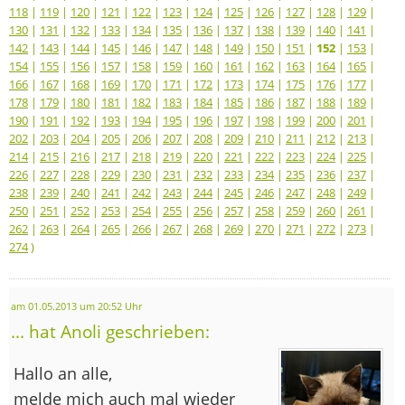
118
|
119
|
120
|
121
|
122
|
123
|
124
|
125
|
126
|
127
|
128
|
129
|
130
|
131
|
132
|
133
|
134
|
135
|
136
|
137
|
138
|
139
|
140
|
141
|
142
|
143
|
144
|
145
|
146
|
147
|
148
|
149
|
150
|
151
|
152
|
153
|
154
|
155
|
156
|
157
|
158
|
159
|
160
|
161
|
162
|
163
|
164
|
165
|
166
|
167
|
168
|
169
|
170
|
171
|
172
|
173
|
174
|
175
|
176
|
177
|
178
|
179
|
180
|
181
|
182
|
183
|
184
|
185
|
186
|
187
|
188
|
189
|
190
|
191
|
192
|
193
|
194
|
195
|
196
|
197
|
198
|
199
|
200
|
201
|
202
|
203
|
204
|
205
|
206
|
207
|
208
|
209
|
210
|
211
|
212
|
213
|
214
|
215
|
216
|
217
|
218
|
219
|
220
|
221
|
222
|
223
|
224
|
225
|
226
|
227
|
228
|
229
|
230
|
231
|
232
|
233
|
234
|
235
|
236
|
237
|
238
|
239
|
240
|
241
|
242
|
243
|
244
|
245
|
246
|
247
|
248
|
249
|
250
|
251
|
252
|
253
|
254
|
255
|
256
|
257
|
258
|
259
|
260
|
261
|
262
|
263
|
264
|
265
|
266
|
267
|
268
|
269
|
270
|
271
|
272
|
273
|
274
)
am 01.05.2013 um 20:52 Uhr
... hat Anoli geschrieben:
Hallo an alle,
melde mich auch mal wieder