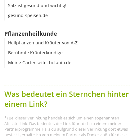
Salz ist gesund und wichtig!
gesund-speisen.de
Pflanzenheilkunde
Heilpflanzen und Kräuter von A-Z
Berühmte Kräuterkundige
Meine Gartenseite: botanio.de
Was bedeutet ein Sternchen hinter
einem Link?
*) Bei dieser Verlinkung handelt es sich um einen sogenannten
Affiliate-Link. Das bedeutet, der Link führt dich zu einem meiner
Partnerprogramme. Falls du aufgrund dieser Verlinkung dort etwas
bestellst, erhalte ich von meinem Partner als Dankeschön für diese