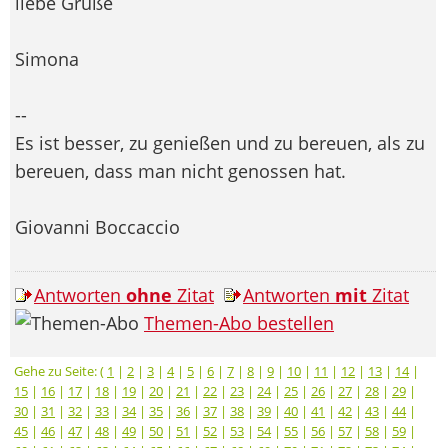
liebe Grüße
Simona
--
Es ist besser, zu genießen und zu bereuen, als zu
bereuen, dass man nicht genossen hat.
Giovanni Boccaccio
Antworten
ohne
Zitat
Antworten
mit
Zitat
Themen-Abo bestellen
Gehe zu Seite: (
1
|
2
|
3
|
4
|
5
|
6
|
7
|
8
|
9
|
10
|
11
|
12
|
13
|
14
|
15
|
16
|
17
|
18
|
19
|
20
|
21
|
22
|
23
|
24
|
25
|
26
|
27
|
28
|
29
|
30
|
31
|
32
|
33
|
34
|
35
|
36
|
37
|
38
|
39
|
40
|
41
|
42
|
43
|
44
|
45
|
46
|
47
|
48
|
49
|
50
|
51
|
52
|
53
|
54
|
55
|
56
|
57
|
58
|
59
|