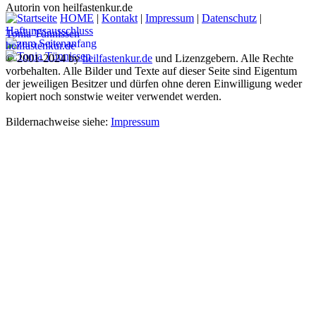
Autorin von heilfastenkur.de
HOME
|
Kontakt
|
Impressum
|
Datenschutz
|
Haftungsausschluss
Tonia Tünnissen
heilfastenkur.de
© 2001-2024 by
heilfastenkur.de
und Lizenzgebern. Alle Rechte
vorbehalten. Alle Bilder und Texte auf dieser Seite sind Eigentum
der jeweiligen Besitzer und dürfen ohne deren Einwilligung weder
kopiert noch sonstwie weiter verwendet werden.
Bildernachweise siehe:
Impressum