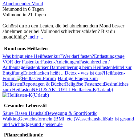
Abnehmender Mond
Neumond in 6 Tagen
Vollmond in 21 Tagen
Gehörst du zu den Leuten, die bei abnehmendem Mond besser
abnehmen oder bei Vollmond schlechter schlafen? Bist du
mondfühlig?
mehr ...
Rund ums Heilfasten
Was bringt eine Heilfastenkur?
Wer darf fasten?
Entlastungstage
VOR der Fastenkur
Fasten-Anleitungen
Fastenbrechen /
Aufbautage
Fastenkrisen
Darmentleerung beim Heilfasten
Mittel zur
Entgiftung
Entschlacken heißt ...
Detox - was ist das?
Heilfasten-
Forum
Häufige Fragen zum
Heilfasten
Reportagen & Bücher
Religiöse Fastenzeit
Besinnliches
zum Heilfasten
NEU & AKTUELL
Heilfasten-K(Urlaub)
Gesunder Lebensstil
Säure-Basen-Haushalt
Bewegung & Sport
Nordic
Walking
Gewichtsformeln (BMI, etc.)
Wasserhaushalt
Salz ist gesund
und wichtig!
gesund-speisen.de
Pflanzenheilkunde