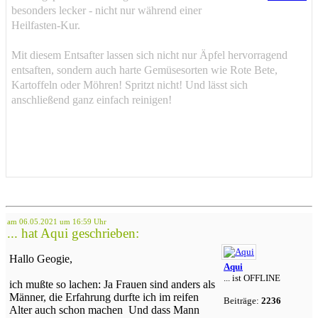
besonders lecker - nicht nur während einer
Heilfasten-Kur.
Mit diesem Entsafter lassen sich nicht nur Äpfel hervorragend
entsaften, sondern auch harte Gemüsesorten wie Rote Bete,
Kartoffeln oder Möhren! Spritzt nicht! Und lässt sich
anschließend ganz einfach reinigen!
am 06.05.2021 um 16:59 Uhr
... hat Aqui geschrieben:
Hallo Geogie,
Aqui
... ist OFFLINE
ich mußte so lachen: Ja Frauen sind anders als
Männer, die Erfahrung durfte ich im reifen
Beiträge:
2236
Alter auch schon machen
Und dass Mann