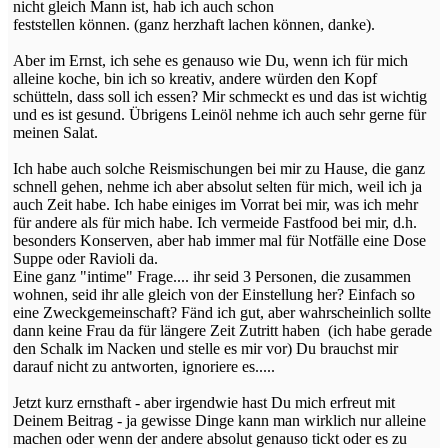
nicht gleich Mann ist, hab ich auch schon
feststellen können. (ganz herzhaft lachen können, danke).
Aber im Ernst, ich sehe es genauso wie Du, wenn ich für mich
alleine koche, bin ich so kreativ, andere würden den Kopf
schütteln, dass soll ich essen? Mir schmeckt es und das ist wichtig
und es ist gesund. Übrigens Leinöl nehme ich auch sehr gerne für
meinen Salat.
Ich habe auch solche Reismischungen bei mir zu Hause, die ganz
schnell gehen, nehme ich aber absolut selten für mich, weil ich ja
auch Zeit habe. Ich habe einiges im Vorrat bei mir, was ich mehr
für andere als für mich habe. Ich vermeide Fastfood bei mir, d.h.
besonders Konserven, aber hab immer mal für Notfälle eine Dose
Suppe oder Ravioli da.
Eine ganz "intime" Frage.... ihr seid 3 Personen, die zusammen
wohnen, seid ihr alle gleich von der Einstellung her? Einfach so
eine Zweckgemeinschaft? Fänd ich gut, aber wahrscheinlich sollte
dann keine Frau da für längere Zeit Zutritt haben
(ich habe gerade
den Schalk im Nacken und stelle es mir vor) Du brauchst mir
darauf nicht zu antworten, ignoriere es.....
Jetzt kurz ernsthaft - aber irgendwie hast Du mich erfreut mit
Deinem Beitrag - ja gewisse Dinge kann man wirklich nur alleine
machen oder wenn der andere absolut genauso tickt oder es zu