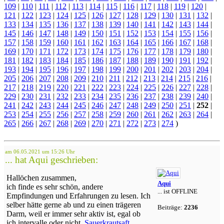
109
|
110
|
111
|
112
|
113
|
114
|
115
|
116
|
117
|
118
|
119
|
120
|
121
|
122
|
123
|
124
|
125
|
126
|
127
|
128
|
129
|
130
|
131
|
132
|
133
|
134
|
135
|
136
|
137
|
138
|
139
|
140
|
141
|
142
|
143
|
144
|
145
|
146
|
147
|
148
|
149
|
150
|
151
|
152
|
153
|
154
|
155
|
156
|
157
|
158
|
159
|
160
|
161
|
162
|
163
|
164
|
165
|
166
|
167
|
168
|
169
|
170
|
171
|
172
|
173
|
174
|
175
|
176
|
177
|
178
|
179
|
180
|
181
|
182
|
183
|
184
|
185
|
186
|
187
|
188
|
189
|
190
|
191
|
192
|
193
|
194
|
195
|
196
|
197
|
198
|
199
|
200
|
201
|
202
|
203
|
204
|
205
|
206
|
207
|
208
|
209
|
210
|
211
|
212
|
213
|
214
|
215
|
216
|
217
|
218
|
219
|
220
|
221
|
222
|
223
|
224
|
225
|
226
|
227
|
228
|
229
|
230
|
231
|
232
|
233
|
234
|
235
|
236
|
237
|
238
|
239
|
240
|
241
|
242
|
243
|
244
|
245
|
246
|
247
|
248
|
249
|
250
|
251
|
252
|
253
|
254
|
255
|
256
|
257
|
258
|
259
|
260
|
261
|
262
|
263
|
264
|
265
|
266
|
267
|
268
|
269
|
270
|
271
|
272
|
273
|
274
)
am 06.05.2021 um 15:26 Uhr
... hat Aqui geschrieben:
Hallöchen zusammen,
Aqui
ich finde es sehr schön, andere
... ist OFFLINE
Empfindungen und Erfahrungen zu lesen. Ich
selber hätte gerne ab und zu einen trägeren
Beiträge:
2236
Darm, weil er immer sehr aktiv ist, egal ob
ich intervalle oder nicht,
Sauerkrautsaft