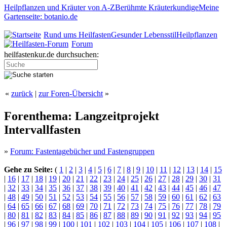
Heilpflanzen und Kräuter von A-Z
Berühmte Kräuterkundige
Meine
Gartenseite: botanio.de
Rund ums Heilfasten
Gesunder Lebensstil
Heilpflanzen
Forum
heilfastenkur.de durchsuchen:
«
zurück
|
zur Foren-Übersicht
»
Forenthema: Langzeitprojekt
Intervallfasten
»
Forum: Fastentagebücher und Fastengruppen
Gehe zu Seite:
(
1
|
2
|
3
|
4
|
5
|
6
|
7
|
8
|
9
|
10
|
11
|
12
|
13
|
14
|
15
|
16
|
17
|
18
|
19
|
20
|
21
|
22
|
23
|
24
|
25
|
26
|
27
|
28
|
29
|
30
|
31
|
32
|
33
|
34
|
35
|
36
|
37
|
38
|
39
|
40
|
41
|
42
|
43
|
44
|
45
|
46
|
47
|
48
|
49
|
50
|
51
|
52
|
53
|
54
|
55
|
56
|
57
|
58
|
59
|
60
|
61
|
62
|
63
|
64
|
65
|
66
|
67
|
68
|
69
|
70
|
71
|
72
|
73
|
74
|
75
|
76
|
77
|
78
|
79
|
80
|
81
|
82
|
83
|
84
|
85
|
86
|
87
|
88
|
89
|
90
|
91
|
92
|
93
|
94
|
95
|
96
|
97
|
98
|
99
|
100
|
101
|
102
|
103
|
104
|
105
|
106
|
107
|
108
|