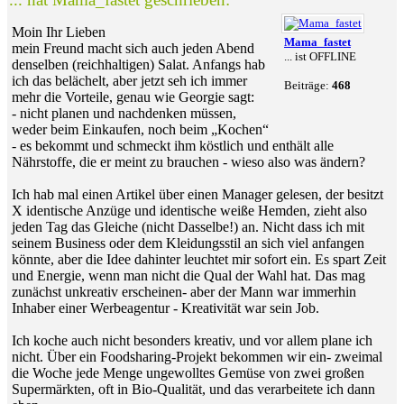
Moin Ihr Lieben
Mama_fastet
mein Freund macht sich auch jeden Abend
... ist OFFLINE
denselben (reichhaltigen) Salat. Anfangs hab
ich das belächelt, aber jetzt seh ich immer
Beiträge:
468
mehr die Vorteile, genau wie Georgie sagt:
- nicht planen und nachdenken müssen,
weder beim Einkaufen, noch beim „Kochen“
- es bekommt und schmeckt ihm köstlich und enthält alle
Nährstoffe, die er meint zu brauchen - wieso also was ändern?
Ich hab mal einen Artikel über einen Manager gelesen, der besitzt
X identische Anzüge und identische weiße Hemden, zieht also
jeden Tag das Gleiche (nicht Dasselbe!) an. Nicht dass ich mit
seinem Business oder dem Kleidungsstil an sich viel anfangen
könnte, aber die Idee dahinter leuchtet mir sofort ein. Es spart Zeit
und Energie, wenn man nicht die Qual der Wahl hat. Das mag
zunächst unkreativ erscheinen- aber der Mann war immerhin
Inhaber einer Werbeagentur - Kreativität war sein Job.
Ich koche auch nicht besonders kreativ, und vor allem plane ich
nicht. Über ein Foodsharing-Projekt bekommen wir ein- zweimal
die Woche jede Menge ungewolltes Gemüse von zwei großen
Supermärkten, oft in Bio-Qualität, und das verarbeitete ich dann