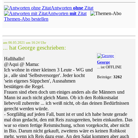
Antworten
ohne
Zitat
Antworten
mit
Zitat
Themen-Abo bestellen
am 06.05.2021 um 16:24 Uhr
... hat George geschrieben:
Hallihallo!
George
@Aqui @ Mama:
... ist OFFLINE
Ich wohne in einer kleinen 3 Leute - WG und
ja , alle sind 'Selbstversorger'. Jeder kocht
Beiträge:
3262
'sein eigenes Süppchen', Ausnahmen
bestätigen die Regel.
Frauen sind eben doch um einiges anders als die Männers und
Mann ist auch nicht gleich Mann. Ob ich den Rohkostsalat
liebevoll zubereite ... ich weiß nicht, ob das deinen Bedürfnissen
gerecht werden würde.
- Sorgfältig auf jeden Fall, bunt ist er und ich habe heute gerade
mal dran gedacht, den mit Reis zuzugereiten, beim einkaufen. Das
war so einen fertige Reismischung, schon vorgekocht, aber nicht
in Bio. Darum nicht gekauft, zweitens wäre es keinen Rohkost
mehr, wenn ich Reis dazu esse. An den Salat kommen aber auch