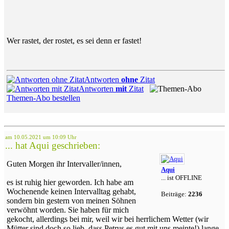
Wer rastet, der rostet, es sei denn er fastet!
Antworten
ohne
Zitat
Antworten
mit
Zitat
Themen-Abo bestellen
am 10.05.2021 um 10:09 Uhr
... hat Aqui geschrieben:
Guten Morgen ihr Intervaller/innen,
Aqui
... ist OFFLINE
es ist ruhig hier geworden. Ich habe am
Wochenende keinen Intervalltag gehabt,
Beiträge:
2236
sondern bin gestern von meinen Söhnen
verwöhnt worden. Sie haben für mich
gekocht, allerdings bei mir, weil wir bei herrlichem Wetter (wir
Mütter sind doch so lieb, dass Petrus es gut mit uns meinte!) lange