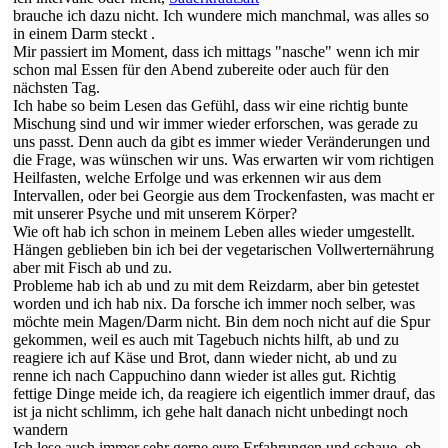
brauche ich dazu nicht. Ich wundere mich manchmal, was alles so
in einem Darm steckt .
Mir passiert im Moment, dass ich mittags "nasche" wenn ich mir
schon mal Essen für den Abend zubereite oder auch für den
nächsten Tag.
Ich habe so beim Lesen das Gefühl, dass wir eine richtig bunte
Mischung sind und wir immer wieder erforschen, was gerade zu
uns passt. Denn auch da gibt es immer wieder Veränderungen und
die Frage, was wünschen wir uns. Was erwarten wir vom richtigen
Heilfasten, welche Erfolge und was erkennen wir aus dem
Intervallen, oder bei Georgie aus dem Trockenfasten, was macht er
mit unserer Psyche und mit unserem Körper?
Wie oft hab ich schon in meinem Leben alles wieder umgestellt.
Hängen geblieben bin ich bei der vegetarischen Vollwerternährung
aber mit Fisch ab und zu.
Probleme hab ich ab und zu mit dem Reizdarm, aber bin getestet
worden und ich hab nix. Da forsche ich immer noch selber, was
möchte mein Magen/Darm nicht. Bin dem noch nicht auf die Spur
gekommen, weil es auch mit Tagebuch nichts hilft, ab und zu
reagiere ich auf Käse und Brot, dann wieder nicht, ab und zu
renne ich nach Cappuchino dann wieder ist alles gut. Richtig
fettige Dinge meide ich, da reagiere ich eigentlich immer drauf, das
ist ja nicht schlimm, ich gehe halt danach nicht unbedingt noch
wandern
Ich lese auch immer sehr gerne eure Erfahrungen und schaue, ob