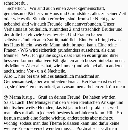
schreibst du .
- Sicherlich. - Wir sind auch einen Zweckgemeinschaft,
gemeinsame Pächer von Haus und Grundstück, alles zu seiner Zeit
oder wie es die Situation erfordert, sind. Ironisch: Nicht ganz
nebenbei sind wir auch Freunde, alle naturverbunden. Unser
Verhältnis ist brüderlich, zumindest 2 sind tatsächlich Brüder und
der dritte hat eh viele Geschwister. Und Frauen haben
selbstverständlich auch Zutritt, natürlich. Eine Frau bringt etwas
ins Haus hinein, was ein Mann nicht bringen kann. Eine reine
Frauen - WG wird sicherlich grundanders aussehem, als eine
Männer - WG. Ich glaube sogar, dass Frauen es aufgrund ihrer
besseren kommunikativen Fähigkeiten auch besser hinbekommen,
als Männer. Aber alles hat, wie immer (und wie bei allem anderen
auch), seine Vor - u n d Nachteile.
Also ... hier bei uns fehlt es tatsächlich manchmal an
Gemeinsamkeit, aber wir arbeiten daran. - Bei Frauen ist es eher
so, sie üben Gemeinsamkeit, am zusammen arbeiten zu k ö n n e n.
@ Mama lustig ... Gruß an deinen Freund. Da haben wir den
Salat. Lach. Der Manager mit den vielen identischen Anzüge und
identischen weiße Hemden, das ist ja auch sehr praktisch, weil
man alles mit allem jederzeit bestens kombinieren kann. Hihi. So
ist nun manch eine Sache wichtig, andererseits aber nicht zu
wichtig, sodass man das Thema loslassen kann und dafür keine
weitere Energie verschwenden muss. - 'Pragmatisch' sagt man