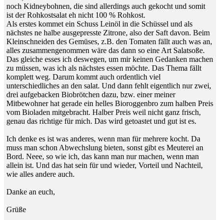
noch Kidneybohnen, die sind allerdings auch gekocht und somit
ist der Rohkostsalat eh nicht 100 % Rohkost.
Als erstes kommet ein Schuss Leinöl in die Schüssel und als
nächstes ne halbe ausgepresste Zitrone, also der Saft davon. Beim
Kleinschneiden des Gemüses, z.B. den Tomaten fällt auch was an,
alles zusammengenommen wäre das dann so eine Art Salatsoße.
Das gleiche esses ich deswegen, um mir keinen Gedanken machen
zu müssen, was ich als nächstes essen möchte. Das Thema fällt
komplett weg. Darum kommt auch ordentlich viel
unterschiedliches an den salat. Und dann fehlt eigentlich nur zwei,
drei aufgebacken Biobrötchen dazu, bzw. einer meiner
Mitbewohner hat gerade ein helles Bioroggenbro zum halben Preis
vom Bioladen mitgebracht. Halber Preis weil nicht ganz frisch,
genau das richtige für mich. Das wird getoastet und gut ist es.
Ich denke es ist was anderes, wenn man für mehrere kocht. Da
muss man schon Abwechslung bieten, sonst gibt es Meuterei an
Bord. Neee, so wie ich, das kann man nur machen, wenn man
allein ist. Und das hat sein für und wieder, Vorteil und Nachteil,
wie alles andere auch.
Danke an euch,
Grüße