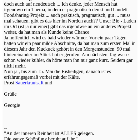
doch auch auf neudeutsch ... Ich denke, jeder Mensch hat
irgendwo ein Thema, in dem er pragmatisch denkt und handelt.
Foodsharing-Projekt ... auch praktisch, pragmatisch, gut ... muss
mal schauen, gibt es das hier im Norden auch?? Unser Bio - Laden
im Ort (ist ja nur einer) gibt das irgendwie an ein anderes Projekt
weiter, da hat man als Kunde keine Chance.
Ja hoffentlich wird es bald wieder wärmer. Vor ein paar Tagen
hatten wir ein paar milde Abschnitte, da hat man zum ersten Mal in
diesem Jahr den Kuckuck gehört in den Morgenstunden, 90 mal
hintereinander im Stück hat er gerufen. Am nächsten Tag war es
schon wieder kühler, da hörte man ihn nur ganz kurz. Seidem gar
nicht mehr.
Nun ja , bis zum 15. Mai die Eisheiligen, danach ist es
erfahrungsgemäß vorbei mit der Kälte.
Prost
Sauerkrautsaft
und
Grüße
Georgie
--
"An der inneren Reinheit ist ALLES gelegen.
Die ganze Schöpfung beruht auf ihr."