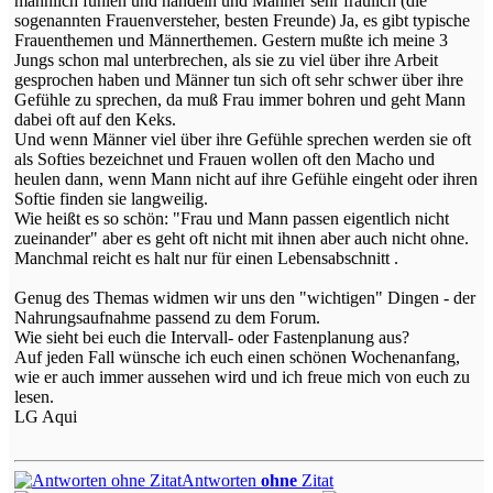
männlich fühlen und handeln und Männer sehr fraulich (die
sogenannten Frauenversteher, besten Freunde) Ja, es gibt typische
Frauenthemen und Männerthemen. Gestern mußte ich meine 3
Jungs schon mal unterbrechen, als sie zu viel über ihre Arbeit
gesprochen haben und Männer tun sich oft sehr schwer über ihre
Gefühle zu sprechen, da muß Frau immer bohren und geht Mann
dabei oft auf den Keks.
Und wenn Männer viel über ihre Gefühle sprechen werden sie oft
als Softies bezeichnet und Frauen wollen oft den Macho und
heulen dann, wenn Mann nicht auf ihre Gefühle eingeht oder ihren
Softie finden sie langweilig.
Wie heißt es so schön: "Frau und Mann passen eigentlich nicht
zueinander" aber es geht oft nicht mit ihnen aber auch nicht ohne.
Manchmal reicht es halt nur für einen Lebensabschnitt .
Genug des Themas widmen wir uns den "wichtigen" Dingen - der
Nahrungsaufnahme passend zu dem Forum.
Wie sieht bei euch die Intervall- oder Fastenplanung aus?
Auf jeden Fall wünsche ich euch einen schönen Wochenanfang,
wie er auch immer aussehen wird und ich freue mich von euch zu
lesen.
LG Aqui
Antworten
ohne
Zitat