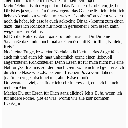
aber dann auch leicht mit was zu trinken beruhigen.
Mein "Feind" ist der Appetit und das Naschen. Und Georgie, bei
Dir ist es ja so, dass Du überwiegend das Gleiche ißt, ich nicht. Ich
liebe es kreativ zu werden, mir was zu "zaubern" aus dem was ich
noch da habe, ich esse ja auch gekochte Dinge - kommt zum einen
dazu, dass ich Rohkost nur noch in geriebener Form essen kann
wegen meiner Zähne.
Ist Du die Rohkost dann ganz roh oder machst Du Dir eine
Salatsoße dazu oder auch mal als Gemüse mit Kartoffeln, Nudeln,
Reis?
Noch eine Frage, bzw. eine Nachdenklichkeit..... das Auge ißt ja
auch mit und auch ich mag unheimlich gerne einen liebevoll
angerichteten Rohkostteller. Denn Essen ist für mich nicht nur eine
Nahrungsaufnahme, sondern auch Genuss, manchmal geht er auch
durch die Nase wie z.B. bei einer frischen Pizza vom Italiener
(natürlich vegetarisch bei mir, aber Käse drauf).
Du versuchst viel, das finde ich sehr interessant, entspricht auch
meinem Sinn.
Machst Du nur Essen für Dich ganz alleine? Ich z.B. ja, wenn ich
für andere koche, gibt es was, womit wir alle klar kommen.
LG Aqui