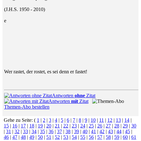
(J.H.S. 1950 - 2010)
e
Wer rastet, der rostet, es sei denn er fastet!
Antworten
ohne
Zitat
Antworten
mit
Zitat
Themen-Abo bestellen
Gehe zu Seite: (
1
|
2
|
3
|
4
|
5
|
6
|
7
|
8
|
9
|
10
|
11
|
12
|
13
|
14
|
15
|
16
|
17
|
18
|
19
|
20
|
21
|
22
|
23
|
24
|
25
|
26
|
27
|
28
|
29
|
30
|
31
|
32
|
33
|
34
|
35
|
36
|
37
|
38
|
39
|
40
|
41
|
42
|
43
|
44
|
45
|
46
|
47
|
48
|
49
|
50
|
51
|
52
|
53
|
54
|
55
|
56
|
57
|
58
|
59
|
60
|
61