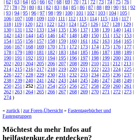
|
62
|
63
|
64
|
65
|
66
|
67
|
68
|
69
|
70
|
71
|
72
|
73
|
74
|
75
|
76
|
77
|
78
|
79
|
80
|
81
|
82
|
83
|
84
|
85
|
86
|
87
|
88
|
89
|
90
|
91
|
92
|
93
|
94
|
95
|
96
|
97
|
98
|
99
|
100
|
101
|
102
|
103
|
104
|
105
|
106
|
107
|
108
|
109
|
110
|
111
|
112
|
113
|
114
|
115
|
116
|
117
|
118
|
119
|
120
|
121
|
122
|
123
|
124
|
125
|
126
|
127
|
128
|
129
|
130
|
131
|
132
|
133
|
134
|
135
|
136
|
137
|
138
|
139
|
140
|
141
|
142
|
143
|
144
|
145
|
146
|
147
|
148
|
149
|
150
|
151
|
152
|
153
|
154
|
155
|
156
|
157
|
158
|
159
|
160
|
161
|
162
|
163
|
164
|
165
|
166
|
167
|
168
|
169
|
170
|
171
|
172
|
173
|
174
|
175
|
176
|
177
|
178
|
179
|
180
|
181
|
182
|
183
|
184
|
185
|
186
|
187
|
188
|
189
|
190
|
191
|
192
|
193
|
194
|
195
|
196
|
197
|
198
|
199
|
200
|
201
|
202
|
203
|
204
|
205
|
206
|
207
|
208
|
209
|
210
|
211
|
212
|
213
|
214
|
215
|
216
|
217
|
218
|
219
|
220
|
221
|
222
|
223
|
224
|
225
|
226
|
227
|
228
|
229
|
230
|
231
|
232
|
233
|
234
|
235
|
236
|
237
|
238
|
239
|
240
|
241
|
242
|
243
|
244
|
245
|
246
|
247
|
248
|
249
|
250
|
251
|
252
|
253
|
254
|
255
|
256
|
257
|
258
|
259
|
260
|
261
|
262
|
263
|
264
|
265
|
266
|
267
|
268
|
269
|
270
|
271
|
272
|
273
|
274
)
«
zurück
|
zur Foren-Übersicht
»
Fastentagebücher und
Fastengruppen
Möchtest du mehr Infos auf
heilfastenkur.de entdecken?