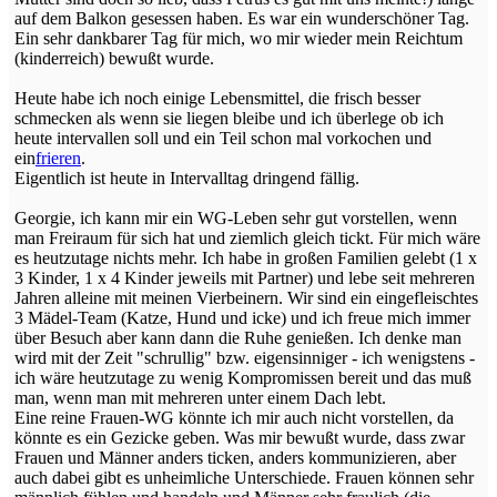
auf dem Balkon gesessen haben. Es war ein wunderschöner Tag.
Ein sehr dankbarer Tag für mich, wo mir wieder mein Reichtum
(kinderreich) bewußt wurde.
Heute habe ich noch einige Lebensmittel, die frisch besser
schmecken als wenn sie liegen bleibe und ich überlege ob ich
heute intervallen soll und ein Teil schon mal vorkochen und
ein
frieren
.
Eigentlich ist heute in Intervalltag dringend fällig.
Georgie, ich kann mir ein WG-Leben sehr gut vorstellen, wenn
man Freiraum für sich hat und ziemlich gleich tickt. Für mich wäre
es heutzutage nichts mehr. Ich habe in großen Familien gelebt (1 x
3 Kinder, 1 x 4 Kinder jeweils mit Partner) und lebe seit mehreren
Jahren alleine mit meinen Vierbeinern. Wir sind ein eingefleischtes
3 Mädel-Team (Katze, Hund und icke) und ich freue mich immer
über Besuch aber kann dann die Ruhe genießen. Ich denke man
wird mit der Zeit "schrullig" bzw. eigensinniger - ich wenigstens -
ich wäre heutzutage zu wenig Kompromissen bereit und das muß
man, wenn man mit mehreren unter einem Dach lebt.
Eine reine Frauen-WG könnte ich mir auch nicht vorstellen, da
könnte es ein Gezicke geben. Was mir bewußt wurde, dass zwar
Frauen und Männer anders ticken, anders kommunizieren, aber
auch dabei gibt es unheimliche Unterschiede. Frauen können sehr