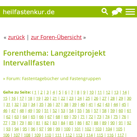
«
zurück
|
zur Foren-Übersicht
»
Forenthema: Langzeitprojekt
Intervallfasten
»
Forum: Fastentagebücher und Fastengruppen
Gehe zu Seite:
(
1
|
2
|
3
|
4
|
5
|
6
|
7
|
8
|
9
|
10
|
11
|
12
|
13
|
14
|
15
|
16
|
17
|
18
|
19
|
20
|
21
|
22
|
23
|
24
|
25
|
26
|
27
|
28
|
29
|
30
|
31
|
32
|
33
|
34
|
35
|
36
|
37
|
38
|
39
|
40
|
41
|
42
|
43
|
44
|
45
|
46
|
47
|
48
|
49
|
50
|
51
|
52
|
53
|
54
|
55
|
56
|
57
|
58
|
59
|
60
|
61
|
62
|
63
|
64
|
65
|
66
|
67
|
68
|
69
|
70
|
71
|
72
|
73
|
74
|
75
|
76
|
77
|
78
|
79
|
80
|
81
|
82
|
83
|
84
|
85
|
86
|
87
|
88
|
89
|
90
|
91
|
92
|
93
|
94
|
95
|
96
|
97
|
98
|
99
|
100
|
101
|
102
|
103
|
104
|
105
|
106
|
107
|
108
|
109
|
110
|
111
|
112
|
113
|
114
|
115
|
116
|
117
|