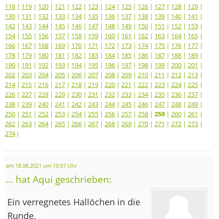
118
|
119
|
120
|
121
|
122
|
123
|
124
|
125
|
126
|
127
|
128
|
129
|
130
|
131
|
132
|
133
|
134
|
135
|
136
|
137
|
138
|
139
|
140
|
141
|
142
|
143
|
144
|
145
|
146
|
147
|
148
|
149
|
150
|
151
|
152
|
153
|
154
|
155
|
156
|
157
|
158
|
159
|
160
|
161
|
162
|
163
|
164
|
165
|
166
|
167
|
168
|
169
|
170
|
171
|
172
|
173
|
174
|
175
|
176
|
177
|
178
|
179
|
180
|
181
|
182
|
183
|
184
|
185
|
186
|
187
|
188
|
189
|
190
|
191
|
192
|
193
|
194
|
195
|
196
|
197
|
198
|
199
|
200
|
201
|
202
|
203
|
204
|
205
|
206
|
207
|
208
|
209
|
210
|
211
|
212
|
213
|
214
|
215
|
216
|
217
|
218
|
219
|
220
|
221
|
222
|
223
|
224
|
225
|
226
|
227
|
228
|
229
|
230
|
231
|
232
|
233
|
234
|
235
|
236
|
237
|
238
|
239
|
240
|
241
|
242
|
243
|
244
|
245
|
246
|
247
|
248
|
249
|
250
|
251
|
252
|
253
|
254
|
255
|
256
|
257
|
258
|
259
|
260
|
261
|
262
|
263
|
264
|
265
|
266
|
267
|
268
|
269
|
270
|
271
|
272
|
273
|
274
)
am 18.08.2021 um 10:57 Uhr
... hat Aqui geschrieben:
Ein verregnetes Hallöchen in die
Runde,