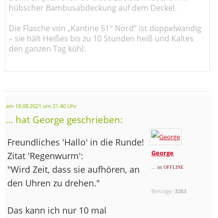
hübscher Bambusabdeckung auf dem Deckel.
Die Flasche von „Kantine 51° Nord“ ist doppelwandig
– sie hält Heißes bis zu 10 Stunden heiß und Kaltes
den ganzen Tag kühl.
am 18.08.2021 um 21:40 Uhr
... hat George geschrieben:
Freundliches 'Hallo' in die Runde!
George
Zitat 'Regenwurm':
"Wird Zeit, dass sie aufhören, an
... ist OFFLINE
den Uhren zu drehen."
Beiträge:
3263
Das kann ich nur 10 mal