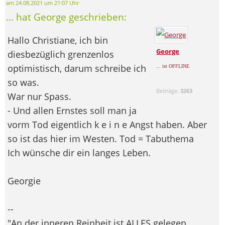
am 24.08.2021 um 21:07 Uhr
... hat George geschrieben:
Hallo Christiane, ich bin
George
diesbezüglich grenzenlos
optimistisch, darum schreibe ich
... ist OFFLINE
so was.
Beiträge:
3263
War nur Spass.
- Und allen Ernstes soll man ja
vorm Tod eigentlich k e i n e Angst haben. Aber
so ist das hier im Westen. Tod = Tabuthema
Ich wünsche dir ein langes Leben.
Georgie
--
"An der inneren Reinheit ist ALLES gelegen.