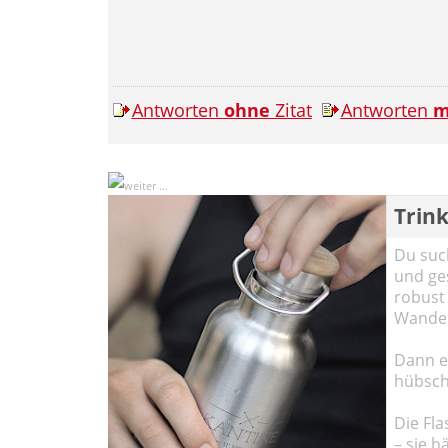
Antworten
ohne
Zitat
Antworten
m
Trink
Du such
und ge
robust 
Wander
Dann em
hübsch
Die Fla
– sie h