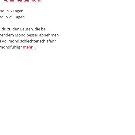
Abnehmender Mond
d in 6 Tagen
d in 21 Tagen
 du zu den Leuten, die bei
endem Mond besser abnehmen
i Vollmond schlechter schlafen?
 mondfühlig?
mehr ...