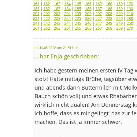
161
|
162
|
163
|
164
|
165
|
166
|
167
|
168
|
169
|
170
|
181
|
182
|
183
|
184
|
185
|
186
|
187
|
188
|
189
|
190
|
201
|
202
|
203
|
204
|
205
|
206
|
207
|
208
|
209
|
210
|
221
|
222
|
223
|
224
|
225
|
226
|
227
|
228
|
229
|
230
|
241
|
242
|
243
|
244
|
245
|
246
|
247
|
248
|
249
|
250
|
261
|
262
|
263
|
264
|
265
|
266
|
267
|
268
|
269
|
270
|
am 10.05.2022 um 21:31 Uhr
... hat Enja geschrieben:
Ich habe gestern meinen ersten IV Tag wi
stolz! Hatte mittags Brühe, tagsüber etw
und abends dann Buttermilch mit Molk
Bauch schön voll) und etwas Rhabarbe
wirklich nicht quälen! Am Donnerstag 
ich hoffe, dass es mir gelingt, das zur 
machen. Das ist ja immer schwer.