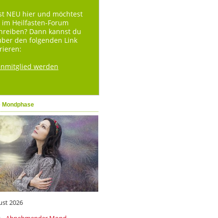
st NEU hier und möchtest
 im Heilfasten-Forum
hreiben? Dann kannst du
über den folgenden Link
rieren:
enmitglied werden
e Mondphase
ust 2026