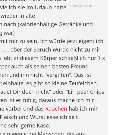
ie ich sie im Urlaub hatte
Beiträge:
2236
 wieder in alte
nach (kalorienhaltige Getränke und
g war)
it mir zu sein. Ich würde jetzt eigentlich
..... aber der Spruch würde nicht zu mir
lebt in diesem Körper schließlich nur 1 x
rper auch als seinen besten Freund
n und ihn nicht "vergiften". Das ist
 einhalte, es gibt so kleine Teufelchen,
adet Dir doch nicht" oder "Ein paar Chips
ten ist er ruhig, daraus mache ich mir
rne vorbei und das
Rauchen
hab ich mir
leisch und Wurst esse ich seit
he sehr gerne Käse.
e ein wenig die Menschen, die aus