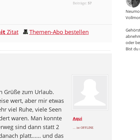
Beiträge:
57
Neumon
Vollmon
Gehörst
it
Zitat
Themen-Abo bestellen
abnehm
oder be
Bist du
ben Grüße zum Urlaub.
ise wert, aber mir etwas
hr viel Ruhe, viele Seen
dert waren. Man konnte
Aqui
rweg sind dann statt 2
... ist OFFLINE
anach platt...... und das