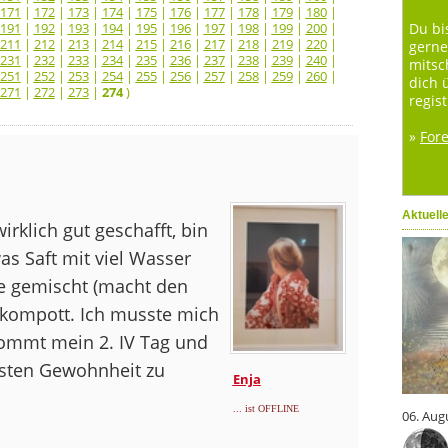
171
|
172
|
173
|
174
|
175
|
176
|
177
|
178
|
179
|
180
|
191
|
192
|
193
|
194
|
195
|
196
|
197
|
198
|
199
|
200
|
Du bi
211
|
212
|
213
|
214
|
215
|
216
|
217
|
218
|
219
|
220
|
gerne
231
|
232
|
233
|
234
|
235
|
236
|
237
|
238
|
239
|
240
|
mitsc
251
|
252
|
253
|
254
|
255
|
256
|
257
|
258
|
259
|
260
|
dich 
271
|
272
|
273
|
274
)
regist
»
For
Aktuell
rklich gut geschafft, bin
as Saft mit viel Wasser
e gemischt (macht den
rkompott. Ich musste mich
kommt mein 2. IV Tag und
festen Gewohnheit zu
Enja
... ist OFFLINE
06. Aug