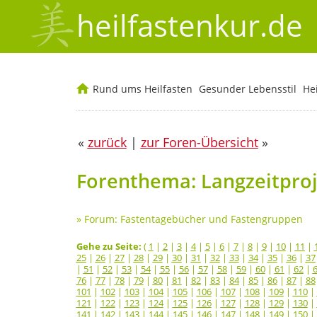
heilfastenkur.de
Rund ums Heilfasten
Gesunder Lebensstil
He
«
zurück
|
zur Foren-Übersicht
»
Forenthema: Langzeitproje
»
Forum: Fastentagebücher und Fastengruppen
Gehe zu Seite:
(
1
|
2
|
3
|
4
|
5
|
6
|
7
|
8
|
9
|
10
|
11
|
25
|
26
|
27
|
28
|
29
|
30
|
31
|
32
|
33
|
34
|
35
|
36
|
37
|
51
|
52
|
53
|
54
|
55
|
56
|
57
|
58
|
59
|
60
|
61
|
62
|
76
|
77
|
78
|
79
|
80
|
81
|
82
|
83
|
84
|
85
|
86
|
87
|
88
101
|
102
|
103
|
104
|
105
|
106
|
107
|
108
|
109
|
110
|
121
|
122
|
123
|
124
|
125
|
126
|
127
|
128
|
129
|
130
|
141
|
142
|
143
|
144
|
145
|
146
|
147
|
148
|
149
|
150
|