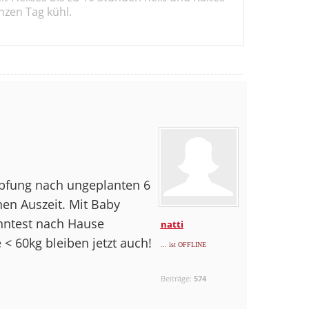
nzen Tag kühl.
höpfung nach ungeplanten 6
en Auszeit. Mit Baby
nntest nach Hause
natti
 < 60kg bleiben jetzt auch!
... ist OFFLINE
Beiträge:
574