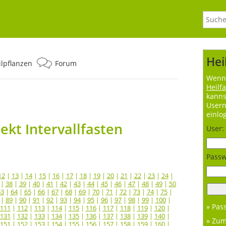
Hei
ilpflanzen
Forum
Wenn 
Heilf
kanns
User
einlo
kt Intervallfasten
User:
Passw
12
|
13
|
14
|
15
|
16
|
17
|
18
|
19
|
20
|
21
|
22
|
23
|
24
|
|
38
|
39
|
40
|
41
|
42
|
43
|
44
|
45
|
46
|
47
|
48
|
49
|
50
63
|
64
|
65
|
66
|
67
|
68
|
69
|
70
|
71
|
72
|
73
|
74
|
75
|
|
89
|
90
|
91
|
92
|
93
|
94
|
95
|
96
|
97
|
98
|
99
|
100
|
» Pas
111
|
112
|
113
|
114
|
115
|
116
|
117
|
118
|
119
|
120
|
131
|
132
|
133
|
134
|
135
|
136
|
137
|
138
|
139
|
140
|
» Zu
151
|
152
|
153
|
154
|
155
|
156
|
157
|
158
|
159
|
160
|