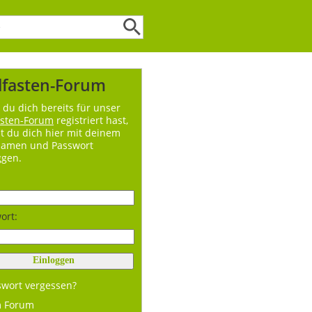
lfasten-Forum
du dich bereits für unser
asten-Forum
registriert hast,
t du dich hier mit deinem
namen und Passwort
ggen.
ort:
swort vergessen?
m Forum