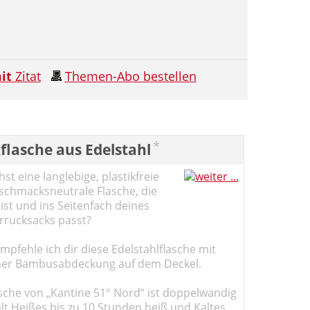
it
Zitat
Themen-Abo bestellen
*
flasche aus Edelstahl
st eine langlebige, plastikfreie
schmacksneutrale Flasche, die
ist und ins Seitenfach deines
rucksacks passt?
pfehle ich dir diese Edelstahlflasche mit
er Bambusabdeckung auf dem Deckel.
sche von „Kantine 51° Nord“ ist doppelwandig
ält Heißes bis zu 10 Stunden heiß und Kaltes