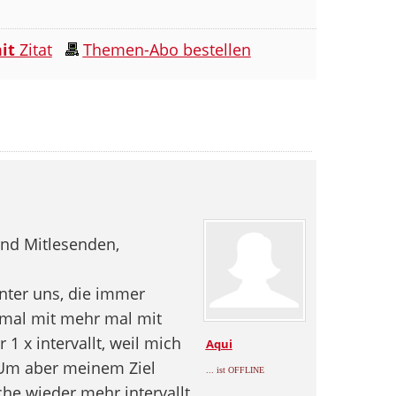
it
Zitat
Themen-Abo bestellen
 und Mitlesenden,
 unter uns, die immer
 mal mit mehr mal mit
1 x intervallt, weil mich
Aqui
Um aber meinem Ziel
... ist OFFLINE
e wieder mehr intervallt.