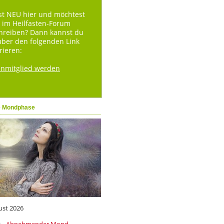
st NEU hier und möchtest
 im Heilfasten-Forum
hreiben? Dann kannst du
über den folgenden Link
rieren:
enmitglied werden
e Mondphase
ust 2026