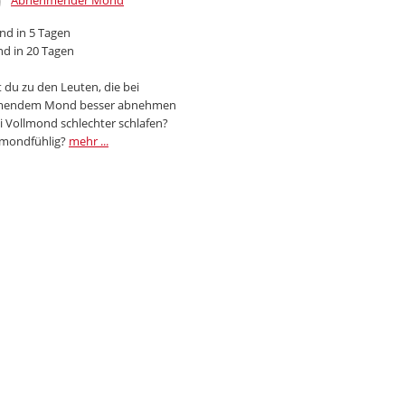
Abnehmender Mond
d in 5 Tagen
d in 20 Tagen
 du zu den Leuten, die bei
endem Mond besser abnehmen
i Vollmond schlechter schlafen?
 mondfühlig?
mehr ...