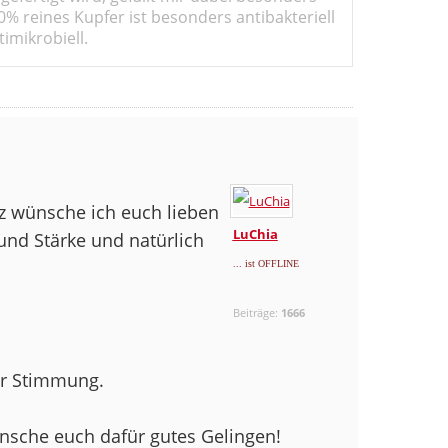
0% reines Kupfer ist besonders antibakteriell
imikrobiell.
z wünsche ich euch lieben
LuChia
 und Stärke und natürlich
... ist OFFLINE
Beiträge:
1666
ter Stimmung.
ünsche euch dafür gutes Gelingen!