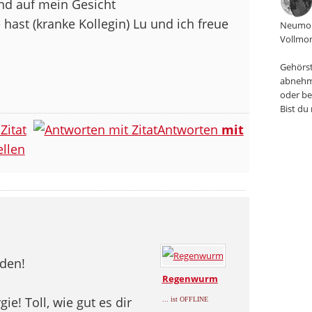
nd auf mein Gesicht
 hast (kranke Kollegin) Lu und ich freue
Neumon
Vollmon
Gehörst
abnehm
oder be
Bist du
Zitat
Antworten
mit
llen
den!
Regenwurm
ie! Toll, wie gut es dir
... ist OFFLINE