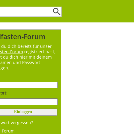
lfasten-Forum
du dich bereits für unser
asten-Forum
registriert hast,
t du dich hier mit deinem
namen und Passwort
ggen.
ort:
swort vergessen?
m Forum