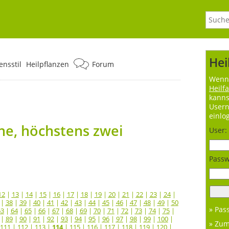
Hei
nsstil
Heilpflanzen
Forum
Wenn 
Heilf
kanns
User
einlo
e, höchstens zwei
User:
Passw
12
|
13
|
14
|
15
|
16
|
17
|
18
|
19
|
20
|
21
|
22
|
23
|
24
|
|
38
|
39
|
40
|
41
|
42
|
43
|
44
|
45
|
46
|
47
|
48
|
49
|
50
» Pas
63
|
64
|
65
|
66
|
67
|
68
|
69
|
70
|
71
|
72
|
73
|
74
|
75
|
|
89
|
90
|
91
|
92
|
93
|
94
|
95
|
96
|
97
|
98
|
99
|
100
|
» Zu
111
|
112
|
113
|
114
|
115
|
116
|
117
|
118
|
119
|
120
|