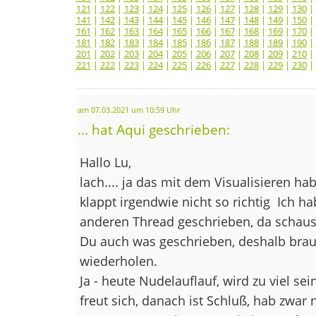
121
|
122
|
123
|
124
|
125
|
126
|
127
|
128
|
129
|
130
|
141
|
142
|
143
|
144
|
145
|
146
|
147
|
148
|
149
|
150
|
161
|
162
|
163
|
164
|
165
|
166
|
167
|
168
|
169
|
170
|
181
|
182
|
183
|
184
|
185
|
186
|
187
|
188
|
189
|
190
|
201
|
202
|
203
|
204
|
205
|
206
|
207
|
208
|
209
|
210
|
221
|
222
|
223
|
224
|
225
|
226
|
227
|
228
|
229
|
230
|
am 07.03.2021 um 10:59 Uhr
... hat Aqui geschrieben:
Hallo Lu,
lach.... ja das mit dem Visualisieren h
klappt irgendwie nicht so richtig
Ich hab
anderen Thread geschrieben, da schaust
Du auch was geschrieben, deshalb brau
wiederholen.
Ja - heute Nudelauflauf, wird zu viel 
freut sich, danach ist Schluß, hab zwar