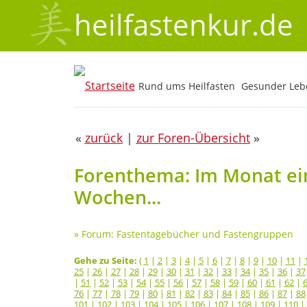
heilfastenkur.de
Rund ums Heilfasten
Gesunder Lebe
«
zurück
|
zur Foren-Übersicht
»
Forenthema: Im Monat ein
Wochen...
»
Forum: Fastentagebücher und Fastengruppen
Gehe zu Seite:
(
1
|
2
|
3
|
4
|
5
|
6
|
7
|
8
|
9
|
10
|
11
|
25
|
26
|
27
|
28
|
29
|
30
|
31
|
32
|
33
|
34
|
35
|
36
|
37
|
51
|
52
|
53
|
54
|
55
|
56
|
57
|
58
|
59
|
60
|
61
|
62
|
76
|
77
|
78
|
79
|
80
|
81
|
82
|
83
|
84
|
85
|
86
|
87
|
88
101
|
102
|
103
|
104
|
105
|
106
|
107
|
108
|
109
|
110
|