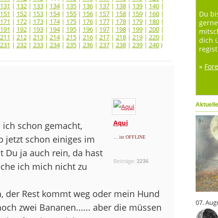
131
|
132
|
133
|
134
|
135
|
136
|
137
|
138
|
139
|
140
|
151
|
152
|
153
|
154
|
155
|
156
|
157
|
158
|
159
|
160
|
Du bi
171
|
172
|
173
|
174
|
175
|
176
|
177
|
178
|
179
|
180
|
gerne
191
|
192
|
193
|
194
|
195
|
196
|
197
|
198
|
199
|
200
|
mitsc
211
|
212
|
213
|
214
|
215
|
216
|
217
|
218
|
219
|
220
|
dich 
231
|
232
|
233
|
234
|
235
|
236
|
237
|
238
|
239
|
240
)
regist
»
For
Aktuell
Aqui
ab ich schon gemacht,
 jetzt schon einiges im
... ist OFFLINE
 Du ja auch rein, da hast
Beiträge:
2236
che ich mich nicht zu
sein, der Rest kommt weg oder mein Hund
07. Aug
 noch zwei Bananen...... aber die müssen