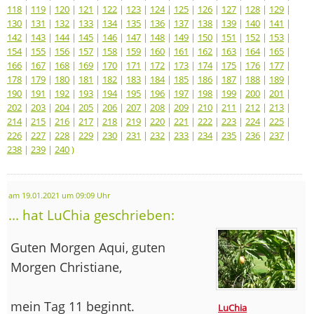
118
|
119
|
120
|
121
|
122
|
123
|
124
|
125
|
126
|
127
|
128
|
129
|
130
|
131
|
132
|
133
|
134
|
135
|
136
|
137
|
138
|
139
|
140
|
141
|
142
|
143
|
144
|
145
|
146
|
147
|
148
|
149
|
150
|
151
|
152
|
153
|
154
|
155
|
156
|
157
|
158
|
159
|
160
|
161
|
162
|
163
|
164
|
165
|
166
|
167
|
168
|
169
|
170
|
171
|
172
|
173
|
174
|
175
|
176
|
177
|
178
|
179
|
180
|
181
|
182
|
183
|
184
|
185
|
186
|
187
|
188
|
189
|
190
|
191
|
192
|
193
|
194
|
195
|
196
|
197
|
198
|
199
|
200
|
201
|
202
|
203
|
204
|
205
|
206
|
207
|
208
|
209
|
210
|
211
|
212
|
213
|
214
|
215
|
216
|
217
|
218
|
219
|
220
|
221
|
222
|
223
|
224
|
225
|
226
|
227
|
228
|
229
|
230
|
231
|
232
|
233
|
234
|
235
|
236
|
237
|
238
|
239
|
240
)
am 19.01.2021 um 09:09 Uhr
... hat LuChia geschrieben:
Guten Morgen Aqui, guten
Morgen Christiane,
mein Tag 11 beginnt.
LuChia