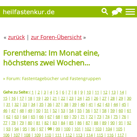
«
zurück
|
zur Foren-Übersicht
»
Forenthema: Im Monat eine,
höchstens zwei Wochen...
»
Forum: Fastentagebücher und Fastengruppen
Gehe zu Seite:
(
1
|
2
|
3
|
4
|
5
|
6
|
7
|
8
|
9
|
10
|
11
|
12
|
13
|
14
|
15
|
16
|
17
|
18
|
19
|
20
|
21
|
22
|
23
|
24
|
25
|
26
|
27
|
28
|
29
|
30
|
31
|
32
|
33
|
34
|
35
|
36
|
37
|
38
|
39
|
40
|
41
|
42
|
43
|
44
|
45
|
46
|
47
|
48
|
49
|
50
|
51
|
52
|
53
|
54
|
55
|
56
|
57
|
58
|
59
|
60
|
61
|
62
|
63
|
64
|
65
|
66
|
67
|
68
|
69
|
70
|
71
|
72
|
73
|
74
|
75
|
76
|
77
|
78
|
79
|
80
|
81
|
82
|
83
|
84
|
85
|
86
|
87
|
88
|
89
|
90
|
91
|
92
|
93
|
94
|
95
|
96
|
97
|
98
|
99
|
100
|
101
|
102
|
103
|
104
|
105
|
106
|
107
|
108
|
109
|
110
|
111
|
112
|
113
|
114
|
115
|
116
|
117
|