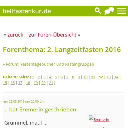
«
zurück
|
zur Foren-Übersicht
»
Forenthema: 2. Langzeitfasten 2016
»
Forum: Fastentagebücher und Fastengruppen
Gehe zu Seite:
(
1
|
2
|
3
|
4
|
5
|
6
|
7
|
8
|
9
|
10
|
11
|
12
|
13
|
14
|
15
|
16
|
17
|
18
|
19
|
20
|
21
)
am 23.08.2016 um 20:00 Uhr
... hat Bremerin geschrieben:
Grummel, maul ...