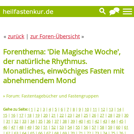
«
zurück
|
zur Foren-Übersicht
»
Forenthema: 'Die Magische Woche',
der natürliche Rhythmus.
Monatliches, einwöchiges Fasten mit
abnehmendem Mond
»
Forum: Fastentagebücher und Fastengruppen
Gehe zu Seite:
(
1
|
2
|
3
|
4
|
5
|
6
|
7
|
8
|
9
|
10
|
11
|
12
|
13
|
14
|
15
|
16
|
17
|
18
|
19
|
20
|
21
|
22
|
23
|
24
|
25
|
26
|
27
|
28
|
29
|
30
|
31
|
32
|
33
|
34
|
35
|
36
|
37
|
38
|
39
|
40
|
41
|
42
|
43
|
44
|
45
|
46
|
47
|
48
|
49
|
50
|
51
|
52
|
53
|
54
|
55
|
56
|
57
|
58
|
59
|
60
|
61
|
62
|
63
|
64
|
65
|
66
|
67
|
68
|
69
|
70
|
71
|
72
|
73
|
74
|
75
|
76
|