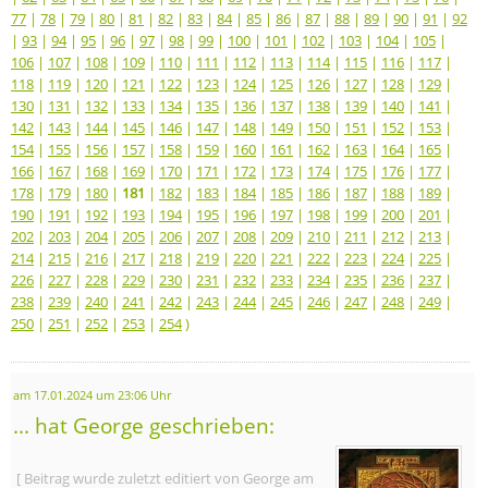
77
|
78
|
79
|
80
|
81
|
82
|
83
|
84
|
85
|
86
|
87
|
88
|
89
|
90
|
91
|
92
|
93
|
94
|
95
|
96
|
97
|
98
|
99
|
100
|
101
|
102
|
103
|
104
|
105
|
106
|
107
|
108
|
109
|
110
|
111
|
112
|
113
|
114
|
115
|
116
|
117
|
118
|
119
|
120
|
121
|
122
|
123
|
124
|
125
|
126
|
127
|
128
|
129
|
130
|
131
|
132
|
133
|
134
|
135
|
136
|
137
|
138
|
139
|
140
|
141
|
142
|
143
|
144
|
145
|
146
|
147
|
148
|
149
|
150
|
151
|
152
|
153
|
154
|
155
|
156
|
157
|
158
|
159
|
160
|
161
|
162
|
163
|
164
|
165
|
166
|
167
|
168
|
169
|
170
|
171
|
172
|
173
|
174
|
175
|
176
|
177
|
178
|
179
|
180
|
181
|
182
|
183
|
184
|
185
|
186
|
187
|
188
|
189
|
190
|
191
|
192
|
193
|
194
|
195
|
196
|
197
|
198
|
199
|
200
|
201
|
202
|
203
|
204
|
205
|
206
|
207
|
208
|
209
|
210
|
211
|
212
|
213
|
214
|
215
|
216
|
217
|
218
|
219
|
220
|
221
|
222
|
223
|
224
|
225
|
226
|
227
|
228
|
229
|
230
|
231
|
232
|
233
|
234
|
235
|
236
|
237
|
238
|
239
|
240
|
241
|
242
|
243
|
244
|
245
|
246
|
247
|
248
|
249
|
250
|
251
|
252
|
253
|
254
)
am 17.01.2024 um 23:06 Uhr
... hat George geschrieben:
[ Beitrag wurde zuletzt editiert von George am