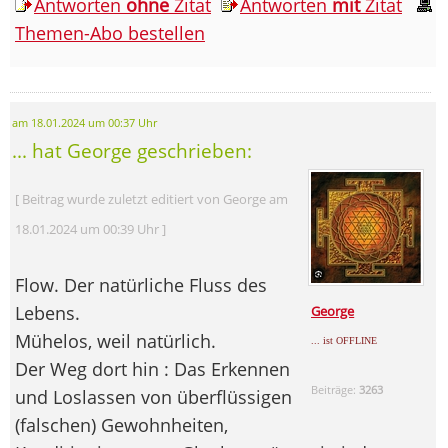
Antworten
ohne
Zitat
Antworten
mit
Zitat
Themen-Abo bestellen
am 18.01.2024 um 00:37 Uhr
... hat George geschrieben:
[ Beitrag wurde zuletzt editiert von George am
18.01.2024 um 00:39 Uhr ]
Flow. Der natürliche Fluss des
Lebens.
George
Mühelos, weil natürlich.
... ist OFFLINE
Der Weg dort hin : Das Erkennen
Beiträge:
3263
und Loslassen von überflüssigen
(falschen) Gewohnheiten,