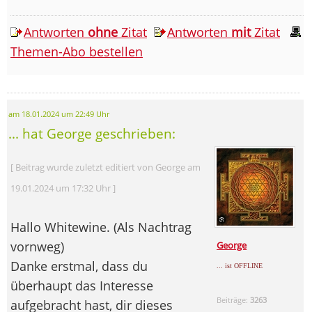
Antworten
ohne
Zitat
Antworten
mit
Zitat
Themen-Abo bestellen
am 18.01.2024 um 22:49 Uhr
... hat George geschrieben:
[ Beitrag wurde zuletzt editiert von George am
19.01.2024 um 17:32 Uhr ]
Hallo Whitewine. (Als Nachtrag
vornweg)
George
Danke erstmal, dass du
... ist OFFLINE
überhaupt das Interesse
Beiträge:
3263
aufgebracht hast, dir dieses