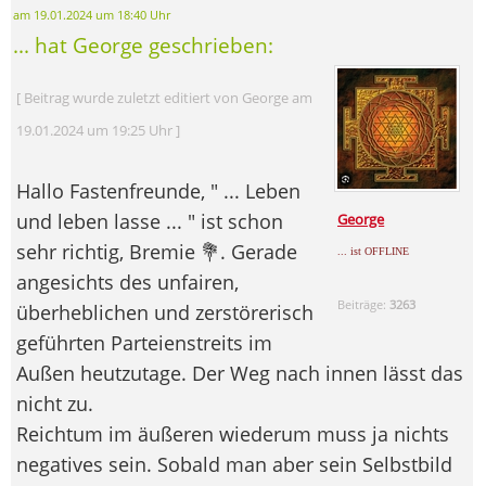
am 19.01.2024 um 18:40 Uhr
... hat George geschrieben:
[ Beitrag wurde zuletzt editiert von George am
19.01.2024 um 19:25 Uhr ]
Hallo Fastenfreunde, " ... Leben
und leben lasse ... " ist schon
George
sehr richtig, Bremie 💐. Gerade
... ist OFFLINE
angesichts des unfairen,
Beiträge:
3263
überheblichen und zerstörerisch
geführten Parteienstreits im
Außen heutzutage. Der Weg nach innen lässt das
nicht zu.
Reichtum im äußeren wiederum muss ja nichts
negatives sein. Sobald man aber sein Selbstbild