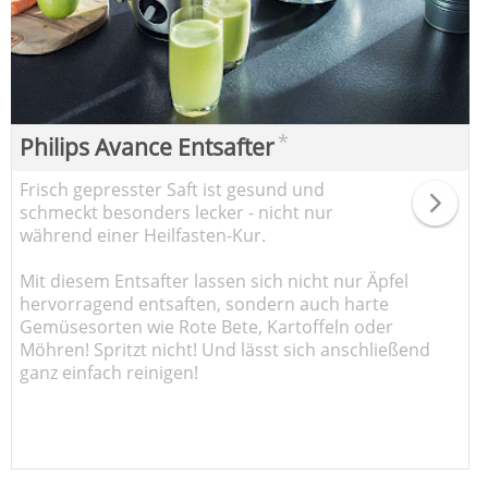
*
Philips Avance Entsafter
Frisch gepresster Saft ist gesund und
schmeckt besonders lecker - nicht nur
während einer Heilfasten-Kur.
Mit diesem Entsafter lassen sich nicht nur Äpfel
hervorragend entsaften, sondern auch harte
Gemüsesorten wie Rote Bete, Kartoffeln oder
Möhren! Spritzt nicht! Und lässt sich anschließend
ganz einfach reinigen!