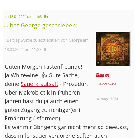
am 18.01.2024 um 11:06 Uhr
... hat George geschrieben:
[ Beitrag wurde zuletzt editiert von George am
18.01.2024 um 11:27 Uhr ]
Guten Morgen Fastenfreunde!
Ja Whitewine. 👍 Gute Sache,
George
deine
Sauerkrautsaft
- Prozedur.
... ist OFFLINE
Über Makrobiotik in früheren
Beiträge:
3263
Jahren hast du ja auch einen
guten Zugang zu richtiger(en)
Ernährung (-sformen).
Es war mir übrigens gar nicht mehr so bewusst,
dass milchsauer vergorene Säften auch