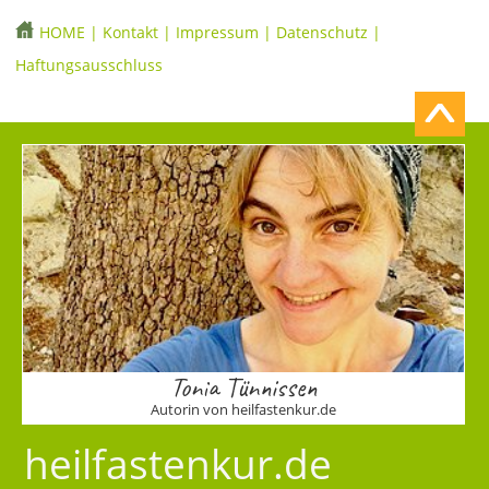
HOME
|
Kontakt
|
Impressum
|
Datenschutz
|
Haftungsausschluss
Tonia Tünnissen
Autorin von heilfastenkur.de
heilfastenkur.de