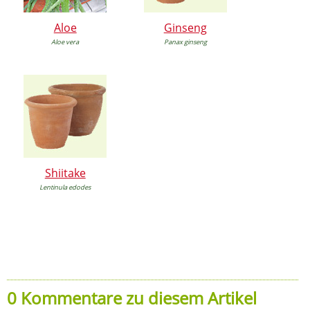
Aloe
Ginseng
Aloe vera
Panax ginseng
Shiitake
Lentinula edodes
0 Kommentare zu diesem Artikel