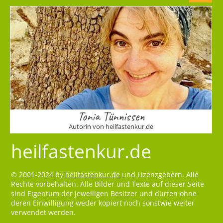
Tonia Tünnissen
Autorin von heilfastenkur.de
heilfastenkur.de
© 2001-2024 by
heilfastenkur.de
und Lizenzgebern. Alle
Rechte vorbehalten. Alle Bilder und Texte auf dieser Seite
sind Eigentum der jeweiligen Besitzer und dürfen ohne
deren Einwilligung weder kopiert noch sonstwie weiter
verwendet werden.