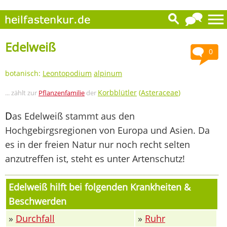
Edelweiß
0
botanisch:
Leontopodium
alpinum
Korbblütler
(
Asteraceae
)
... zählt zur
Pflanzenfamilie
der
D
as Edelweiß stammt aus den
Hochgebirgsregionen von Europa und Asien. Da
es in der freien Natur nur noch recht selten
anzutreffen ist, steht es unter Artenschutz!
Edelweiß hilft bei folgenden Krankheiten &
Beschwerden
»
Durchfall
»
Ruhr