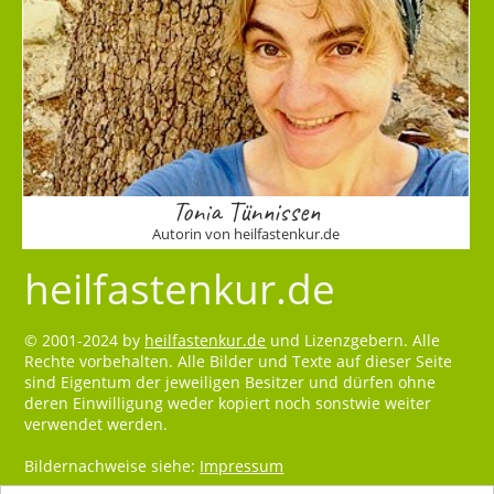
Tonia Tünnissen
Autorin von heilfastenkur.de
heilfastenkur.de
© 2001-2024 by
heilfastenkur.de
und Lizenzgebern. Alle
Rechte vorbehalten. Alle Bilder und Texte auf dieser Seite
sind Eigentum der jeweiligen Besitzer und dürfen ohne
deren Einwilligung weder kopiert noch sonstwie weiter
verwendet werden.
Bildernachweise siehe:
Impressum