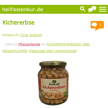
Kichererbse
0
botanisch:
Cicer
arietum
Schmetterlingsblütler oder
... zählt zur
Pflanzenfamilie
der
Hülsenfrüchtler
(
Fabaceae oder Leguminosae
)