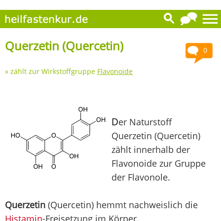
Querzetin (Quercetin)
0
» zählt zur Wirkstoffgruppe
Flavonoide
D
er Naturstoff
Querzetin (Quercetin)
zählt innerhalb der
Flavonoide zur Gruppe
der Flavonole.
Querzetin
(Quercetin) hemmt nachweislich die
Histamin
-Freisetzung im Körper.