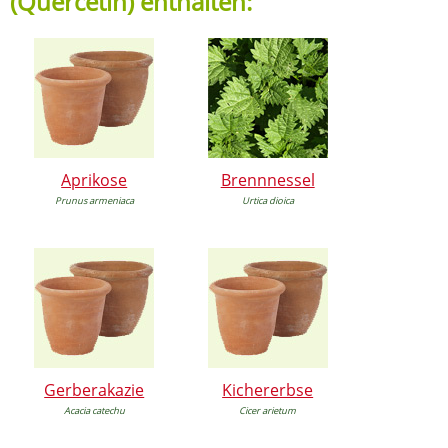
(Quercetin) enthalten:
Aprikose
Brennnessel
Prunus armeniaca
Urtica dioica
Gerberakazie
Kichererbse
Acacia catechu
Cicer arietum