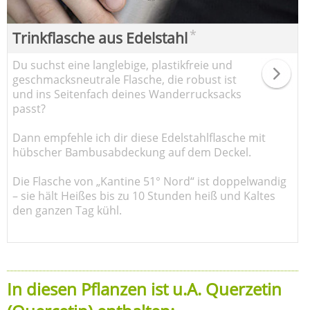
*
Trinkflasche aus Edelstahl
Du suchst eine langlebige, plastikfreie und
geschmacksneutrale Flasche, die robust ist
und ins Seitenfach deines Wanderrucksacks
passt?
Dann empfehle ich dir diese Edelstahlflasche mit
hübscher Bambusabdeckung auf dem Deckel.
Die Flasche von „Kantine 51° Nord“ ist doppelwandig
– sie hält Heißes bis zu 10 Stunden heiß und Kaltes
den ganzen Tag kühl.
In diesen Pflanzen ist u.A. Querzetin