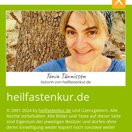
Tonia Tünnissen
Autorin von heilfastenkur.de
heilfastenkur.de
© 2001-2024 by
heilfastenkur.de
und Lizenzgebern. Alle
Rechte vorbehalten. Alle Bilder und Texte auf dieser Seite
sind Eigentum der jeweiligen Besitzer und dürfen ohne
deren Einwilligung weder kopiert noch sonstwie weiter