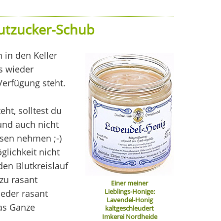
Blutzucker-Schub
 in den Keller
s wieder
Verfügung steht.
ht, solltest du
 und auch nicht
sen nehmen ;-)
lichkeit nicht
den Blutkreislauf
zu rasant
Einer meiner
Lieblings-Honige:
ieder rasant
Lavendel-Honig
das Ganze
kaltgeschleudert
Imkerei Nordheide