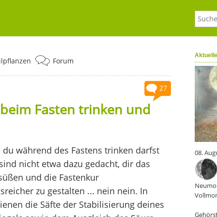
Aktuell
ilpflanzen
Forum
27
 beim Fasten trinken und
ie du während des Fastens trinken darfst
08. Aug
 sind nicht etwa dazu gedacht, dir das
süßen und die Fastenkur
Neumon
eicher zu gestalten ... nein nein. In
Vollmon
dienen die Säfte der Stabilisierung deines
Gehörst