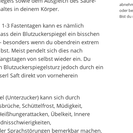
iegels sowie dem Ausgleich des Säure-
abnehm
ltes in deinem Körper.
oder be
Bist du
n 1-3 Fastentagen kann es nämlich
ass dein Blutzuckerspiegel ein bisschen
 - besonders wenn du obendrein extrem
eibst. Meist pendelt sich dies nach
angstagen von selbst wieder ein. Du
n Blutzuckerspiegelsturz jedoch durch ein
serl Saft direkt von vorneherein
el (Unterzucker) kann sich durch
brüche, Schüttelfrost, Müdigkeit,
eißhungerattacken, Übelkeit, Innere
ndnisschwierigkeiten,
der Sprachstörungen bemerkbar machen.