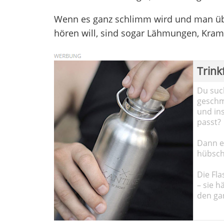
Wenn es ganz schlimm wird und man übe
hören will, sind sogar Lähmungen, Kram
Trink
Du such
geschma
und in
passt?
Dann em
hübsch
Die Fla
– sie h
den ga