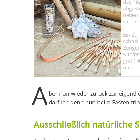
des Ta
abgesto
neben 
säuber
Ein Zun
schnell
Zungen
Kupfer 
gut! 10
und ant
A
ber nun wieder zurück zur eigentl
darf ich denn nun beim Fasten trink
Ausschließlich natürliche S