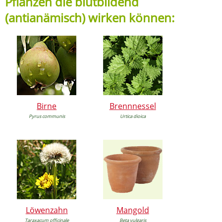
Pflanzen die blutbildend
(antianämisch) wirken können:
Birne
Brennnessel
Pyrus communis
Urtica dioica
Löwenzahn
Mangold
Taraxacum officinale
Beta vulgaris