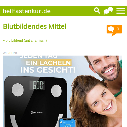
Blutbildendes Mittel
0
» blutbildend (antianämisch)