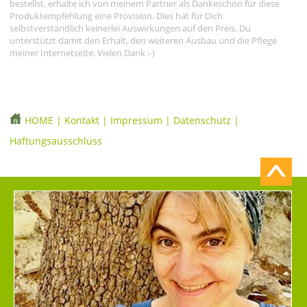
bestellst, erhalte ich von meinem Partner als Dankeschön für diese
Produktempfehlung eine Provision. Dies hat für Dich
selbstverständlich keinerlei Auswirkungen auf den Preis. Du
unterstützt damit den Erhalt, den weiteren Ausbau und die Pflege
meiner Internetseite. Vielen Dank :-)
HOME
|
Kontakt
|
Impressum
|
Datenschutz
|
Haftungsausschluss