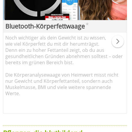
*
Bluetooth-Körperfettwaage
Noch wichtiger als dein Gewicht ist zu wissen,
wie viel Körperfett du mit dir herumträgst.
Denn ein zu hoher Fettanteil zeigt, ob du aus
gesundheitlichen Gründen abnehmen solltest – oder
bereits im grünen Bereich bist.
Die Körperanalysewaage von Heimwert misst nicht
nur Gewicht und Körperfettanteil, sondern auch
Muskelmasse, BMI und viele weitere spannende
Werte.