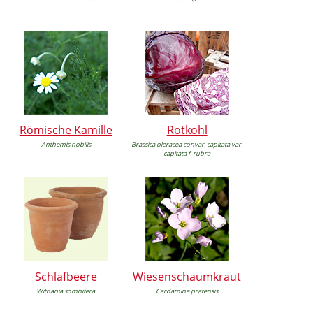
Römische Kamille
Rotkohl
Anthemis nobilis
Brassica oleracea convar. capitata var.
capitata f. rubra
Schlafbeere
Wiesenschaumkraut
Withania somnifera
Cardamine pratensis