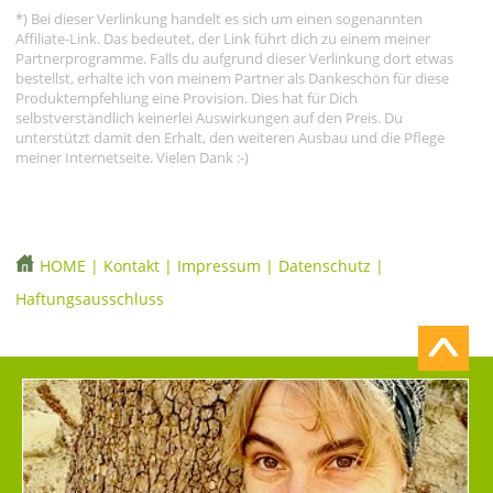
*) Bei dieser Verlinkung handelt es sich um einen sogenannten
Affiliate-Link. Das bedeutet, der Link führt dich zu einem meiner
Partnerprogramme. Falls du aufgrund dieser Verlinkung dort etwas
bestellst, erhalte ich von meinem Partner als Dankeschön für diese
Produktempfehlung eine Provision. Dies hat für Dich
selbstverständlich keinerlei Auswirkungen auf den Preis. Du
unterstützt damit den Erhalt, den weiteren Ausbau und die Pflege
meiner Internetseite. Vielen Dank :-)
HOME
|
Kontakt
|
Impressum
|
Datenschutz
|
Haftungsausschluss