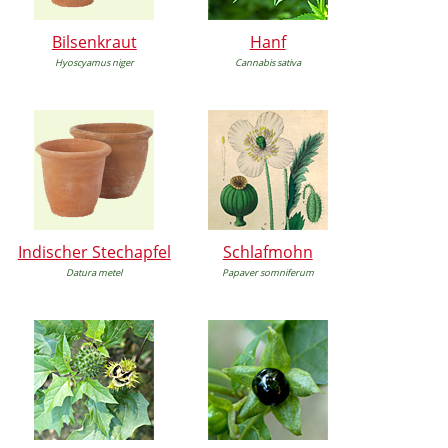
Bilsenkraut
Hanf
Hyoscyamus niger
Cannabis sativa
Indischer Stechapfel
Schlafmohn
Datura metel
Papaver somniferum