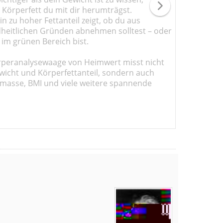
l Körperfett du mit dir herumträgst.
n zu hoher Fettanteil zeigt, ob du aus
heitlichen Gründen abnehmen solltest – oder
 im grünen Bereich bist.
rperanalysewaage von Heimwert misst nicht
wicht und Körperfettanteil, sondern auch
masse, BMI und viele weitere spannende