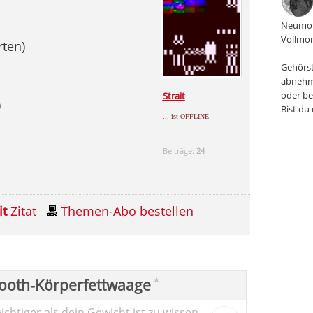
Neumon
Vollmon
rten)
Gehörst
abnehm
oder be
Strait
)
Bist du
... ist OFFLINE
Beiträge:
24
it
Zitat
Themen-Abo bestellen
*
ooth-Körperfettwaage
chtiger als dein Gewicht ist zu wissen,