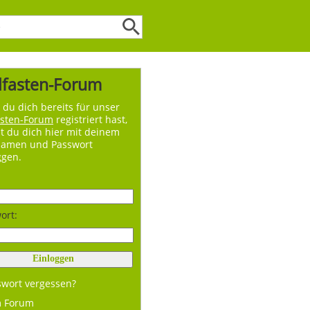
lfasten-Forum
du dich bereits für unser
asten-Forum
registriert hast,
t du dich hier mit deinem
namen und Passwort
ggen.
ort:
swort vergessen?
m Forum