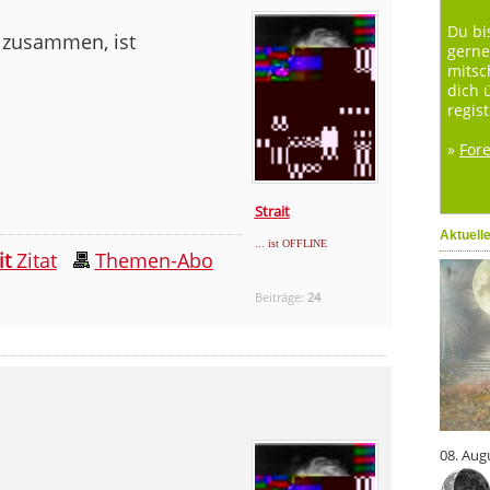
Du bi
n zusammen, ist
gerne
mitsc
dich 
regist
»
For
Strait
Aktuell
... ist OFFLINE
it
Zitat
Themen-Abo
Beiträge:
24
08. Aug