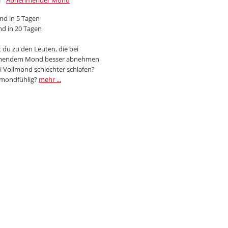
Abnehmender Mond
d in 5 Tagen
d in 20 Tagen
 du zu den Leuten, die bei
endem Mond besser abnehmen
i Vollmond schlechter schlafen?
 mondfühlig?
mehr ...