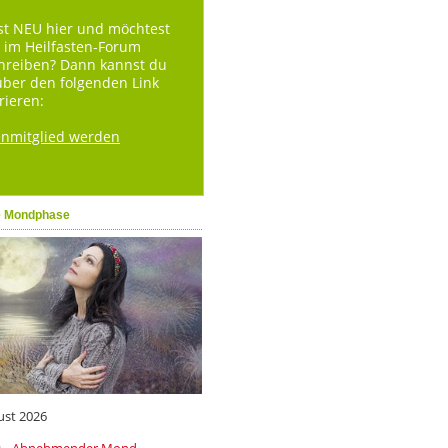
st NEU hier und möchtest
 im Heilfasten-Forum
hreiben? Dann kannst du
über den folgenden Link
rieren:
enmitglied werden
e Mondphase
ust 2026