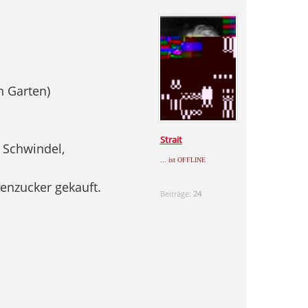
n Garten)
Strait
 Schwindel,
... ist OFFLINE
enzucker gekauft.
Beiträge:
24