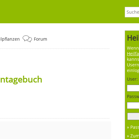
Hei
ilpflanzen
Forum
Wenn 
Heilf
kanns
User
einlo
entagebuch
User:
Passw
» Pas
» Zu