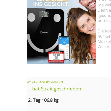
wie vie
Denn ei
gesund
bereits
Die Kö
nur Ge
Muskel
Werte.
am 23.07.2006 um 20:53 Uhr
... hat Strait geschrieben:
2. Tag 106,8 kg