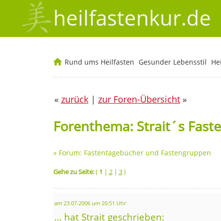
heilfastenkur.de
Rund ums Heilfasten
Gesunder Lebensstil
He
«
zurück
|
zur Foren-Übersicht
»
Forenthema: Strait´s Fast
»
Forum: Fastentagebücher und Fastengruppen
Gehe zu Seite:
(
1
|
2
|
3
)
am 23.07.2006 um 20:51 Uhr
... hat Strait geschrieben: