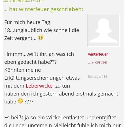
am 08.05.2008 um 12:14 Uhr
... hat winterfeuer geschrieben:
Für mich heute Tag
18...unglaublich wie schnell die
Zeit vergeht...
Hmmm....wißt ihr, an was ich
winterfeuer
eben gedacht habe???
... ist OFFLINE
Könnten meine
Erkältungserscheinungen etwas
Beiträge:
114
mit dem
Leberwickel
zu tun
haben den ich gestern abend erstmals gemacht
habe
????
Es heißt ja so ein Wickel entlastet und entgiftet
die Leber ungemein, vielleicht fühle ich mich nur