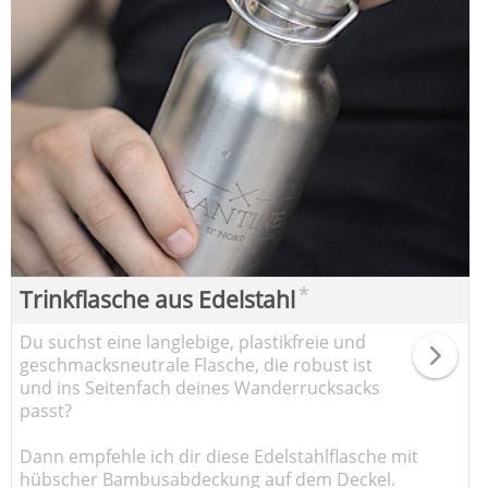
*
Trinkflasche aus Edelstahl
Du suchst eine langlebige, plastikfreie und
geschmacksneutrale Flasche, die robust ist
und ins Seitenfach deines Wanderrucksacks
passt?
Dann empfehle ich dir diese Edelstahlflasche mit
hübscher Bambusabdeckung auf dem Deckel.