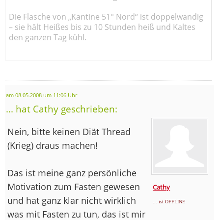
Die Flasche von „Kantine 51° Nord“ ist doppelwandig
– sie hält Heißes bis zu 10 Stunden heiß und Kaltes
den ganzen Tag kühl.
am 08.05.2008 um 11:06 Uhr
... hat Cathy geschrieben:
Nein, bitte keinen Diät Thread
(Krieg) draus machen!
Das ist meine ganz persönliche
Motivation zum Fasten gewesen
Cathy
und hat ganz klar nicht wirklich
... ist OFFLINE
was mit Fasten zu tun, das ist mir