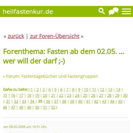
«
zurück
|
zur Foren-Übersicht
»
Forenthema: Fasten ab dem 02.05. ...
wer will der darf ;-)
»
Forum: Fastentagebücher und Fastengruppen
Gehe zu Seite:
(
1
|
2
|
3
|
4
|
5
|
6
|
7
|
8
|
9
|
10
|
11
|
12
|
13
|
14
|
15
|
16
|
17
|
18
|
19
|
20
|
21
|
22
|
23
|
24
|
25
|
26
|
27
|
28
|
29
|
30
|
31
|
32
|
33
|
34
|
35
|
36
|
37
|
38
|
39
|
40
|
41
|
42
|
43
|
44
|
45
|
46
|
47
|
48
|
49
|
50
|
51
|
52
)
am 08.05.2008 um 10:51 Uhr