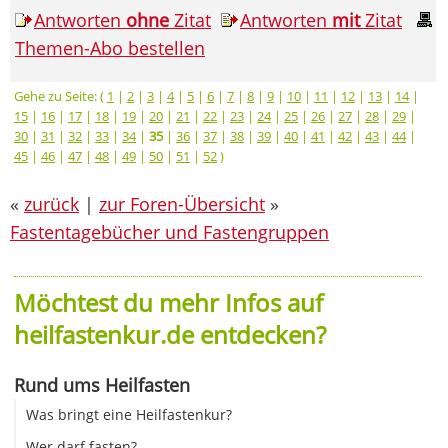
Antworten
ohne
Zitat
Antworten
mit
Zitat
Themen-Abo bestellen
Gehe zu Seite: (
1
|
2
|
3
|
4
|
5
|
6
|
7
|
8
|
9
|
10
|
11
|
12
|
13
|
14
|
15
|
16
|
17
|
18
|
19
|
20
|
21
|
22
|
23
|
24
|
25
|
26
|
27
|
28
|
29
|
30
|
31
|
32
|
33
|
34
|
35
|
36
|
37
|
38
|
39
|
40
|
41
|
42
|
43
|
44
|
45
|
46
|
47
|
48
|
49
|
50
|
51
|
52
)
«
zurück
|
zur Foren-Übersicht
»
Fastentagebücher und Fastengruppen
Möchtest du mehr Infos auf
heilfastenkur.de entdecken?
Rund ums Heilfasten
Was bringt eine Heilfastenkur?
Wer darf fasten?