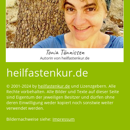
Tonia Tünnissen
Autorin von heilfastenkur.de
heilfastenkur.de
© 2001-2024 by
heilfastenkur.de
und Lizenzgebern. Alle
Rechte vorbehalten. Alle Bilder und Texte auf dieser Seite
sind Eigentum der jeweiligen Besitzer und dürfen ohne
deren Einwilligung weder kopiert noch sonstwie weiter
verwendet werden.
Bildernachweise siehe:
Impressum