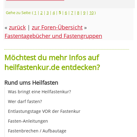
Gehe zu Seite: (
1
|
2
|
3
|
4
|
5
|
6
|
7
|
8
|
9
|
10
)
«
zurück
|
zur Foren-Übersicht
»
Fastentagebücher und Fastengruppen
Möchtest du mehr Infos auf
heilfastenkur.de entdecken?
Rund ums Heilfasten
Was bringt eine Heilfastenkur?
Wer darf fasten?
Entlastungstage VOR der Fastenkur
Fasten-Anleitungen
Fastenbrechen / Aufbautage