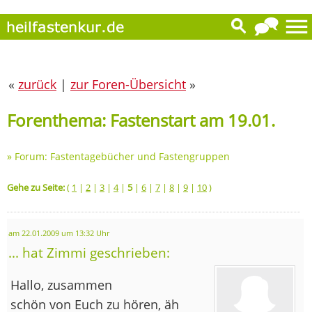
«
zurück
|
zur Foren-Übersicht
»
Forenthema: Fastenstart am 19.01.
»
Forum: Fastentagebücher und Fastengruppen
Gehe zu Seite:
(
1
|
2
|
3
|
4
|
5
|
6
|
7
|
8
|
9
|
10
)
am 22.01.2009 um 13:32 Uhr
... hat Zimmi geschrieben:
Hallo, zusammen
schön von Euch zu hören, äh