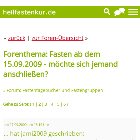
«
zurück
|
zur Foren-Übersicht
»
Forenthema: Fasten ab dem
15.09.2009 - möchte sich jemand
anschließen?
»
Forum: Fastentagebücher und Fastengruppen
Gehe zu Seite:
(
1
|
2
|
3
|
4
|
5
|
6
)
am 17.09.2009 um 16:19 Uhr
... hat jami2009 geschrieben: