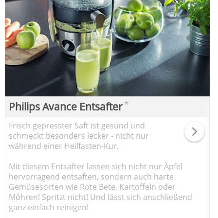
*
Philips Avance Entsafter
Frisch gepresster Saft ist gesund und
schmeckt besonders lecker - nicht nur
während einer Heilfasten-Kur.
Mit diesem Entsafter lassen sich nicht nur Äpfel
hervorragend entsaften, sondern auch harte
Gemüsesorten wie Rote Bete, Kartoffeln oder
Möhren! Spritzt nicht! Und lässt sich anschließend
ganz einfach reinigen!