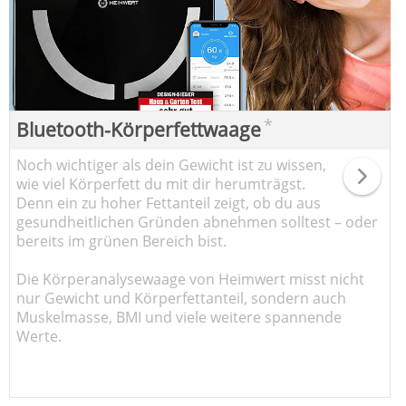
*
Bluetooth-Körperfettwaage
Noch wichtiger als dein Gewicht ist zu wissen,
wie viel Körperfett du mit dir herumträgst.
Denn ein zu hoher Fettanteil zeigt, ob du aus
gesundheitlichen Gründen abnehmen solltest – oder
bereits im grünen Bereich bist.
Die Körperanalysewaage von Heimwert misst nicht
nur Gewicht und Körperfettanteil, sondern auch
Muskelmasse, BMI und viele weitere spannende
Werte.