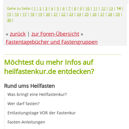
Gehe zu Seite: (
1
|
2
|
3
|
4
|
5
|
6
|
7
|
8
|
9
|
10
|
11
|
12
|
13
|
14
|
15
|
16
|
17
|
18
|
19
|
20
|
21
|
22
|
23
|
24
|
25
|
26
|
27
|
28
|
29
|
30
)
«
zurück
|
zur Foren-Übersicht
»
Fastentagebücher und Fastengruppen
Möchtest du mehr Infos auf
heilfastenkur.de entdecken?
Rund ums Heilfasten
Was bringt eine Heilfastenkur?
Wer darf fasten?
Entlastungstage VOR der Fastenkur
Fasten-Anleitungen