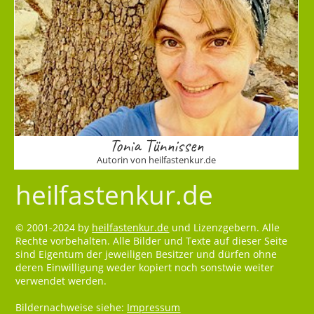
Tonia Tünnissen
Autorin von heilfastenkur.de
heilfastenkur.de
© 2001-2024 by
heilfastenkur.de
und Lizenzgebern. Alle
Rechte vorbehalten. Alle Bilder und Texte auf dieser Seite
sind Eigentum der jeweiligen Besitzer und dürfen ohne
deren Einwilligung weder kopiert noch sonstwie weiter
verwendet werden.
Bildernachweise siehe:
Impressum