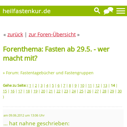
«
zurück
|
zur Foren-Übersicht
»
Forenthema: Fasten ab 29.5. - wer
macht mit?
»
Forum: Fastentagebücher und Fastengruppen
Gehe zu Seite:
(
1
|
2
|
3
|
4
|
5
|
6
|
7
|
8
|
9
|
10
|
11
|
12
|
13
|
14
|
15
|
16
|
17
|
18
|
19
|
20
|
21
|
22
|
23
|
24
|
25
|
26
|
27
|
28
|
29
|
30
)
am 09.06.2012 um 13:06 Uhr
... hat nahne geschrieben: