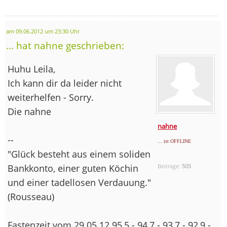
am 09.06.2012 um 23:30 Uhr
... hat nahne geschrieben:
Huhu Leila,
Ich kann dir da leider nicht
weiterhelfen - Sorry.
Die nahne
nahne
--
... ist OFFLINE
"Glück besteht aus einem soliden
Bankkonto, einer guten Köchin
Beiträge:
505
und einer tadellosen Verdauung."
(Rousseau)
Fastenzeit vom 29.05.12 95,5 - 94,7 - 93,7 - 92,9 -