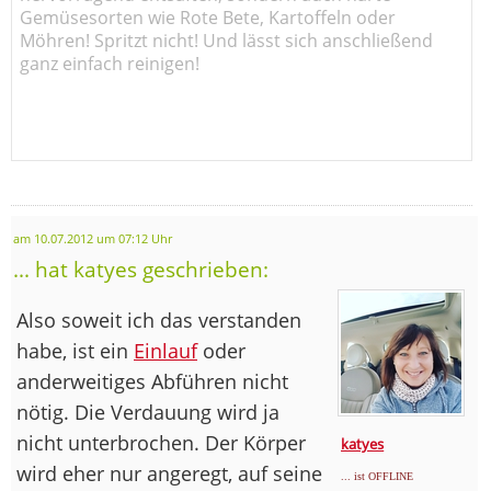
Gemüsesorten wie Rote Bete, Kartoffeln oder
Möhren! Spritzt nicht! Und lässt sich anschließend
ganz einfach reinigen!
am 10.07.2012 um 07:12 Uhr
... hat katyes geschrieben:
Also soweit ich das verstanden
habe, ist ein
Einlauf
oder
anderweitiges Abführen nicht
nötig. Die Verdauung wird ja
nicht unterbrochen. Der Körper
katyes
wird eher nur angeregt, auf seine
... ist OFFLINE