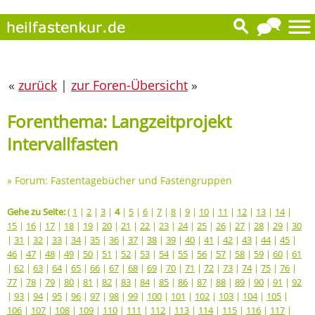
«
zurück
|
zur Foren-Übersicht
»
Forenthema: Langzeitprojekt
Intervallfasten
»
Forum: Fastentagebücher und Fastengruppen
Gehe zu Seite:
(
1
|
2
|
3
|
4
|
5
|
6
|
7
|
8
|
9
|
10
|
11
|
12
|
13
|
14
|
15
|
16
|
17
|
18
|
19
|
20
|
21
|
22
|
23
|
24
|
25
|
26
|
27
|
28
|
29
|
30
|
31
|
32
|
33
|
34
|
35
|
36
|
37
|
38
|
39
|
40
|
41
|
42
|
43
|
44
|
45
|
46
|
47
|
48
|
49
|
50
|
51
|
52
|
53
|
54
|
55
|
56
|
57
|
58
|
59
|
60
|
61
|
62
|
63
|
64
|
65
|
66
|
67
|
68
|
69
|
70
|
71
|
72
|
73
|
74
|
75
|
76
|
77
|
78
|
79
|
80
|
81
|
82
|
83
|
84
|
85
|
86
|
87
|
88
|
89
|
90
|
91
|
92
|
93
|
94
|
95
|
96
|
97
|
98
|
99
|
100
|
101
|
102
|
103
|
104
|
105
|
106
|
107
|
108
|
109
|
110
|
111
|
112
|
113
|
114
|
115
|
116
|
117
|