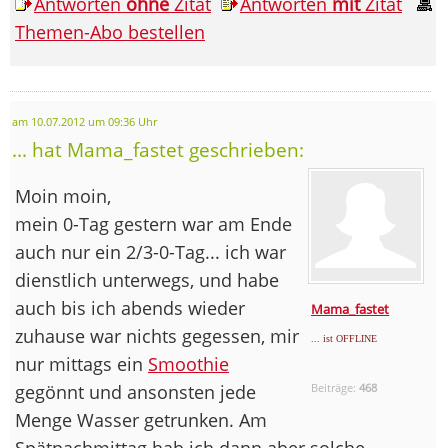
Antworten
ohne
Zitat
Antworten
mit
Zitat
Themen-Abo bestellen
am 10.07.2012 um 09:36 Uhr
... hat Mama_fastet geschrieben:
Moin moin,
mein 0-Tag gestern war am Ende
auch nur ein 2/3-0-Tag... ich war
dienstlich unterwegs, und habe
auch bis ich abends wieder
Mama_fastet
zuhause war nichts gegessen, mir
... ist OFFLINE
nur mittags ein
Smoothie
gegönnt und ansonsten jede
Beiträge:
468
Menge Wasser getrunken. Am
Spätnachmittag hab ich dann aber solche