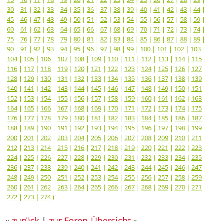
30
|
31
|
32
|
33
|
34
|
35
|
36
|
37
|
38
|
39
|
40
|
41
|
42
|
43
|
44
|
45
|
46
|
47
|
48
|
49
|
50
|
51
|
52
|
53
|
54
|
55
|
56
|
57
|
58
|
59
|
60
|
61
|
62
|
63
|
64
|
65
|
66
|
67
|
68
|
69
|
70
|
71
|
72
|
73
|
74
|
75
|
76
|
77
|
78
|
79
|
80
|
81
|
82
|
83
|
84
|
85
|
86
|
87
|
88
|
89
|
90
|
91
|
92
|
93
|
94
|
95
|
96
|
97
|
98
|
99
|
100
|
101
|
102
|
103
|
104
|
105
|
106
|
107
|
108
|
109
|
110
|
111
|
112
|
113
|
114
|
115
|
116
|
117
|
118
|
119
|
120
|
121
|
122
|
123
|
124
|
125
|
126
|
127
|
128
|
129
|
130
|
131
|
132
|
133
|
134
|
135
|
136
|
137
|
138
|
139
|
140
|
141
|
142
|
143
|
144
|
145
|
146
|
147
|
148
|
149
|
150
|
151
|
152
|
153
|
154
|
155
|
156
|
157
|
158
|
159
|
160
|
161
|
162
|
163
|
164
|
165
|
166
|
167
|
168
|
169
|
170
|
171
|
172
|
173
|
174
|
175
|
176
|
177
|
178
|
179
|
180
|
181
|
182
|
183
|
184
|
185
|
186
|
187
|
188
|
189
|
190
|
191
|
192
|
193
|
194
|
195
|
196
|
197
|
198
|
199
|
200
|
201
|
202
|
203
|
204
|
205
|
206
|
207
|
208
|
209
|
210
|
211
|
212
|
213
|
214
|
215
|
216
|
217
|
218
|
219
|
220
|
221
|
222
|
223
|
224
|
225
|
226
|
227
|
228
|
229
|
230
|
231
|
232
|
233
|
234
|
235
|
236
|
237
|
238
|
239
|
240
|
241
|
242
|
243
|
244
|
245
|
246
|
247
|
248
|
249
|
250
|
251
|
252
|
253
|
254
|
255
|
256
|
257
|
258
|
259
|
260
|
261
|
262
|
263
|
264
|
265
|
266
|
267
|
268
|
269
|
270
|
271
|
272
|
273
|
274
)
«
zurück
|
zur Foren-Übersicht
»