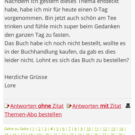
Nachdem ich gestern dieses Thema entdeckt
habe, habe ich mir für heute einen 0-Tag
vorgenommen. Bin jetzt auch schön am Tee
trinken und fühle mich super beim Gedanken
den ganzen Tag zu fasten.
Das Buch habe ich noch nicht bestellt, wollte es
in der Buchhandlung kaufen, da gab es dies
leider nicht. Lohnt es sich das Buch zu bestellen?
Herzliche Grüsse
Lore
Antworten
ohne
Zitat
Antworten
mit
Zitat
Themen-Abo bestellen
Gehe zu Seite: (
1
|
2
|
3
|
4
|
5
|
6
|
7
|
8
|
9
|
10
|
11
|
12
|
13
|
14
|
15
|
16
|
17
|
18
|
19
|
20
|
21
|
22
|
23
|
24
|
25
|
26
|
27
|
28
|
29
|