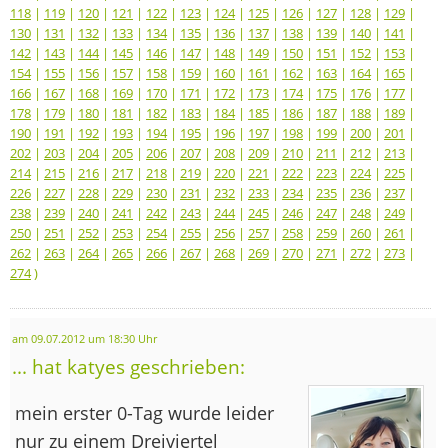
118
|
119
|
120
|
121
|
122
|
123
|
124
|
125
|
126
|
127
|
128
|
129
|
130
|
131
|
132
|
133
|
134
|
135
|
136
|
137
|
138
|
139
|
140
|
141
|
142
|
143
|
144
|
145
|
146
|
147
|
148
|
149
|
150
|
151
|
152
|
153
|
154
|
155
|
156
|
157
|
158
|
159
|
160
|
161
|
162
|
163
|
164
|
165
|
166
|
167
|
168
|
169
|
170
|
171
|
172
|
173
|
174
|
175
|
176
|
177
|
178
|
179
|
180
|
181
|
182
|
183
|
184
|
185
|
186
|
187
|
188
|
189
|
190
|
191
|
192
|
193
|
194
|
195
|
196
|
197
|
198
|
199
|
200
|
201
|
202
|
203
|
204
|
205
|
206
|
207
|
208
|
209
|
210
|
211
|
212
|
213
|
214
|
215
|
216
|
217
|
218
|
219
|
220
|
221
|
222
|
223
|
224
|
225
|
226
|
227
|
228
|
229
|
230
|
231
|
232
|
233
|
234
|
235
|
236
|
237
|
238
|
239
|
240
|
241
|
242
|
243
|
244
|
245
|
246
|
247
|
248
|
249
|
250
|
251
|
252
|
253
|
254
|
255
|
256
|
257
|
258
|
259
|
260
|
261
|
262
|
263
|
264
|
265
|
266
|
267
|
268
|
269
|
270
|
271
|
272
|
273
|
274
)
am 09.07.2012 um 18:30 Uhr
... hat katyes geschrieben:
mein erster 0-Tag wurde leider
nur zu einem Dreiviertel