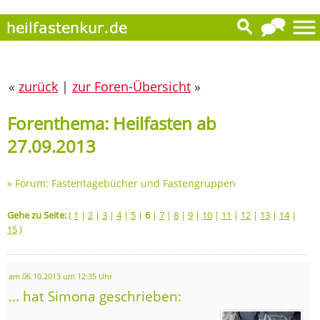
«
zurück
|
zur Foren-Übersicht
»
Forenthema: Heilfasten ab
27.09.2013
»
Forum: Fastentagebücher und Fastengruppen
Gehe zu Seite:
(
1
|
2
|
3
|
4
|
5
|
6
|
7
|
8
|
9
|
10
|
11
|
12
|
13
|
14
|
15
)
am 06.10.2013 um 12:35 Uhr
... hat Simona geschrieben: