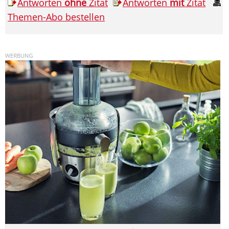
Antworten
ohne
Zitat
Antworten
mit
Zitat
Themen-Abo bestellen