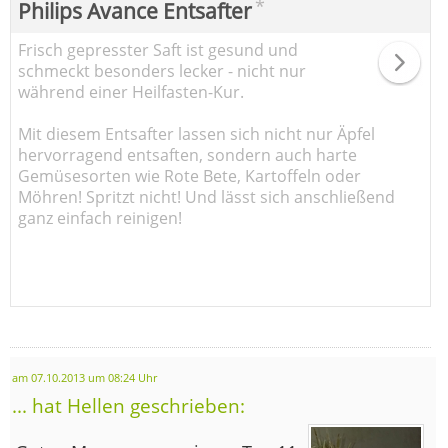
*
Philips Avance Entsafter
Frisch gepresster Saft ist gesund und
schmeckt besonders lecker - nicht nur
während einer Heilfasten-Kur.
Mit diesem Entsafter lassen sich nicht nur Äpfel
hervorragend entsaften, sondern auch harte
Gemüsesorten wie Rote Bete, Kartoffeln oder
Möhren! Spritzt nicht! Und lässt sich anschließend
ganz einfach reinigen!
am 07.10.2013 um 08:24 Uhr
... hat Hellen geschrieben: