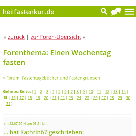
«
zurück
|
zur Foren-Übersicht
»
Forenthema: Einen Wochentag
fasten
»
Forum: Fastentagebücher und Fastengruppen
Gehe zu Seite:
(
1
|
2
|
3
|
4
|
5
|
6
|
7
|
8
|
9
|
10
|
11
|
12
|
13
|
14
|
15
|
16
|
17
|
18
|
19
|
20
|
21
|
22
|
23
|
24
|
25
|
26
|
27
|
28
|
29
|
30
|
31
)
am 22.07.2014 um 08:21 Uhr
... hat Kathrin67 geschrieben: