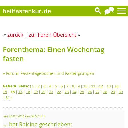
«
zurück
|
zur Foren-Übersicht
»
Forenthema: Einen Wochentag
fasten
»
Forum: Fastentagebücher und Fastengruppen
Gehe zu Seite:
(
1
|
2
|
3
|
4
|
5
|
6
|
7
|
8
|
9
|
10
|
11
|
12
|
13
|
14
|
15
|
16
|
17
|
18
|
19
|
20
|
21
|
22
|
23
|
24
|
25
|
26
|
27
|
28
|
29
|
30
|
31
)
am 24.07.2014 um 08:57 Uhr
... hat Raicine geschrieben: