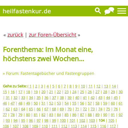
«
zurück
|
zur Foren-Übersicht
»
Forenthema: Im Monat eine,
höchstens zwei Wochen...
»
Forum: Fastentagebücher und Fastengruppen
Gehe zu Seite:
(
1
|
2
|
3
|
4
|
5
|
6
|
7
|
8
|
9
|
10
|
11
|
12
|
13
|
14
|
15
|
16
|
17
|
18
|
19
|
20
|
21
|
22
|
23
|
24
|
25
|
26
|
27
|
28
|
29
|
30
|
31
|
32
|
33
|
34
|
35
|
36
|
37
|
38
|
39
|
40
|
41
|
42
|
43
|
44
|
45
|
46
|
47
|
48
|
49
|
50
|
51
|
52
|
53
|
54
|
55
|
56
|
57
|
58
|
59
|
60
|
61
|
62
|
63
|
64
|
65
|
66
|
67
|
68
|
69
|
70
|
71
|
72
|
73
|
74
|
75
|
76
|
77
|
78
|
79
|
80
|
81
|
82
|
83
|
84
|
85
|
86
|
87
|
88
|
89
|
90
|
91
|
92
|
93
|
94
|
95
|
96
|
97
|
98
|
99
|
100
|
101
|
102
|
103
|
104
|
105
|
106
|
107
|
108
|
109
|
110
|
111
|
112
|
113
|
114
|
115
|
116
|
117
|