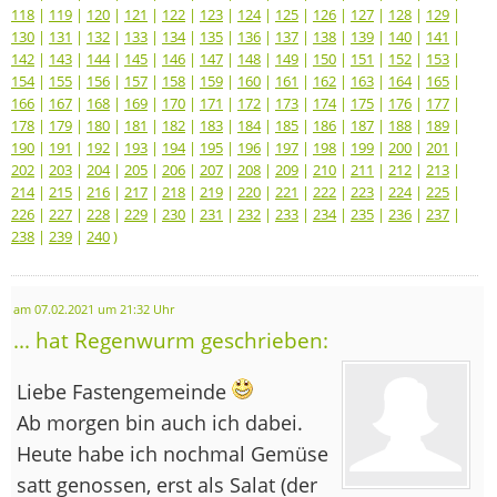
118
|
119
|
120
|
121
|
122
|
123
|
124
|
125
|
126
|
127
|
128
|
129
|
130
|
131
|
132
|
133
|
134
|
135
|
136
|
137
|
138
|
139
|
140
|
141
|
142
|
143
|
144
|
145
|
146
|
147
|
148
|
149
|
150
|
151
|
152
|
153
|
154
|
155
|
156
|
157
|
158
|
159
|
160
|
161
|
162
|
163
|
164
|
165
|
166
|
167
|
168
|
169
|
170
|
171
|
172
|
173
|
174
|
175
|
176
|
177
|
178
|
179
|
180
|
181
|
182
|
183
|
184
|
185
|
186
|
187
|
188
|
189
|
190
|
191
|
192
|
193
|
194
|
195
|
196
|
197
|
198
|
199
|
200
|
201
|
202
|
203
|
204
|
205
|
206
|
207
|
208
|
209
|
210
|
211
|
212
|
213
|
214
|
215
|
216
|
217
|
218
|
219
|
220
|
221
|
222
|
223
|
224
|
225
|
226
|
227
|
228
|
229
|
230
|
231
|
232
|
233
|
234
|
235
|
236
|
237
|
238
|
239
|
240
)
am 07.02.2021 um 21:32 Uhr
... hat Regenwurm geschrieben:
Liebe Fastengemeinde
Ab morgen bin auch ich dabei.
Heute habe ich nochmal Gemüse
satt genossen, erst als Salat (der