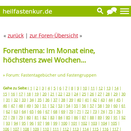
«
zurück
|
zur Foren-Übersicht
»
Forenthema: Im Monat eine,
höchstens zwei Wochen...
»
Forum: Fastentagebücher und Fastengruppen
Gehe zu Seite:
(
1
|
2
|
3
|
4
|
5
|
6
|
7
|
8
|
9
|
10
|
11
|
12
|
13
|
14
|
15
|
16
|
17
|
18
|
19
|
20
|
21
|
22
|
23
|
24
|
25
|
26
|
27
|
28
|
29
|
30
|
31
|
32
|
33
|
34
|
35
|
36
|
37
|
38
|
39
|
40
|
41
|
42
|
43
|
44
|
45
|
46
|
47
|
48
|
49
|
50
|
51
|
52
|
53
|
54
|
55
|
56
|
57
|
58
|
59
|
60
|
61
|
62
|
63
|
64
|
65
|
66
|
67
|
68
|
69
|
70
|
71
|
72
|
73
|
74
|
75
|
76
|
77
|
78
|
79
|
80
|
81
|
82
|
83
|
84
|
85
|
86
|
87
|
88
|
89
|
90
|
91
|
92
|
93
|
94
|
95
|
96
|
97
|
98
|
99
|
100
|
101
|
102
|
103
|
104
|
105
|
106
|
107
|
108
|
109
|
110
|
111
|
112
|
113
|
114
|
115
|
116
|
117
|